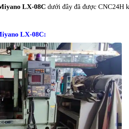
Miyano LX-08C
dưới đây đã được CNC24H k
Miyano LX-08C: