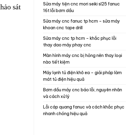
sửa máy tiện cnc mori seiki sl25 fanuc
hảo sát
16t lỗi bơm dầu
sửa máy cnc fanuc tp hcm – sửa máy
khoan cnc tape drill
sửa máy cnc tp hcm – khắc phục lỗi
thay dao máy phay cnc
màn hình máy cnc bị hỏng nên thay loại
nào tiết kiệm
máy lạnh tủ điện khô ea – giải pháp làm
mát tủ điện hiệu quả
bơm dầu máy cnc báo lỗi, nguyên nhân
và cách xử lý
lỗi cáp quang fanuc và cách khắc phục
nhanh chóng hiệu quả