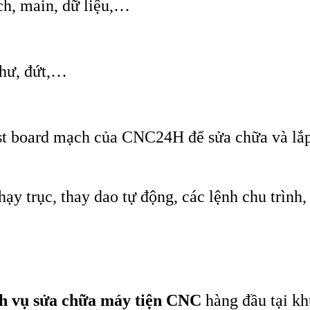
ch, main, dữ liệu,…
 hư, đứt,…
st board mạch của CNC24H để sửa chữa và lắp 
y trục, thay dao tự động, các lệnh chu trình,
ch vụ sửa chữa máy tiện CNC
hàng đầu tại kh