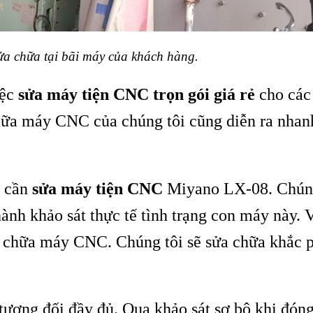
ửa chữa tại bãi máy của khách hàng.
iệc
sửa máy tiện CNC trọn gói giá rẻ
cho các 
hữa máy CNC của chúng tôi cũng diễn ra nhan
g cần
sửa máy
tiện CNC
Miyano LX-08. Chúng
ành khảo sát thực tế tình trạng con máy này. 
ửa chữa máy CNC. Chúng tôi sẽ sửa chữa khắc 
tương đối đầy đủ. Qua khảo sát sơ bộ khi đóng