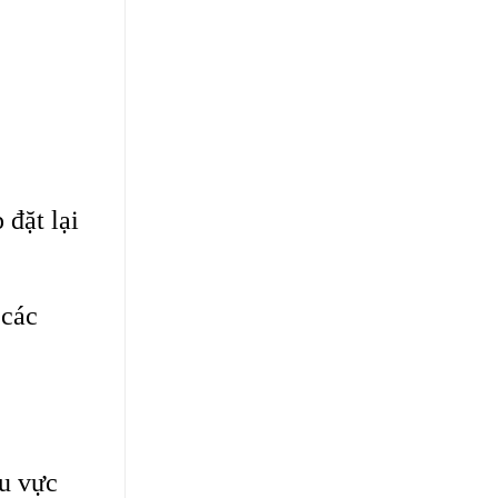
đặt lại
 các
u vực