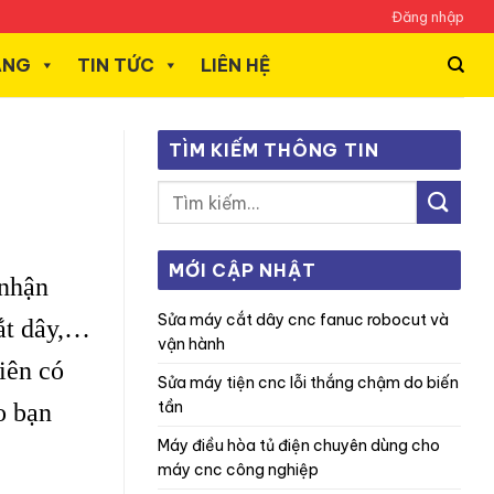
Đăng nhập
ÃNG
TIN TỨC
LIÊN HỆ
TÌM KIẾM THÔNG TIN
MỚI CẬP NHẬT
 nhận
sửa máy cắt dây cnc fanuc robocut và
cắt dây,…
vận hành
iên có
sửa máy tiện cnc lỗi thắng chậm do biến
tần
o bạn
máy điều hòa tủ điện chuyên dùng cho
máy cnc công nghiệp