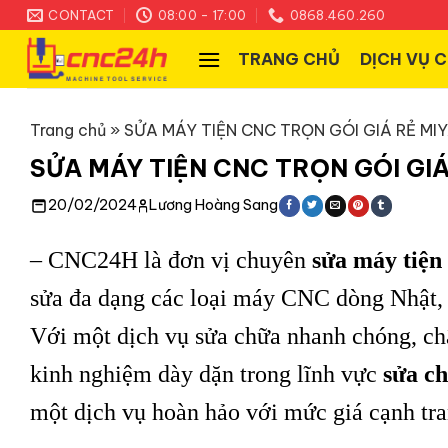
Skip
CONTACT
08:00 - 17:00
0868.460.260
to
TRANG CHỦ
DỊCH VỤ 
content
Trang chủ
»
SỬA MÁY TIỆN CNC TRỌN GÓI GIÁ RẺ M
SỬA MÁY TIỆN CNC TRỌN GÓI GI
20/02/2024
Lương Hoàng Sang
– CNC24H là đơn vị chuyên
sửa máy tiện
sửa đa dạng các loại máy CNC dòng Nhật, n
Với một dịch vụ sửa chữa nhanh chóng, chẩ
kinh nghiệm dày dặn trong lĩnh vực
sửa c
một dịch vụ hoàn hảo với mức giá cạnh tran