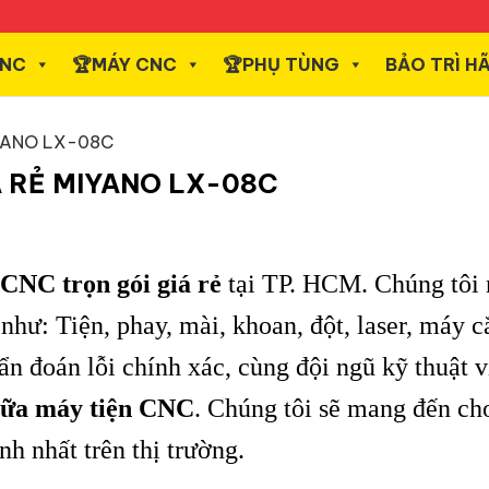
CNC
️🏆MÁY CNC
️🏆PHỤ TÙNG
BẢO TRÌ H
IYANO LX-08C
Á RẺ MIYANO LX-08C
CNC trọn gói giá rẻ
tại TP. HCM. Chúng tôi
hư: Tiện, phay, mài, khoan, đột, laser, máy 
n đoán lỗi chính xác, cùng đội ngũ kỹ thuật v
hữa máy tiện CNC
.
Chúng tôi sẽ mang đến ch
h nhất trên thị trường.