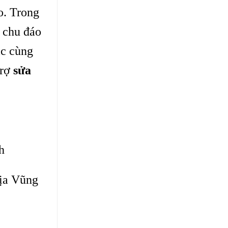
o. Trong
 chu đáo
ác cùng
trợ
sửa
h
Rịa Vũng