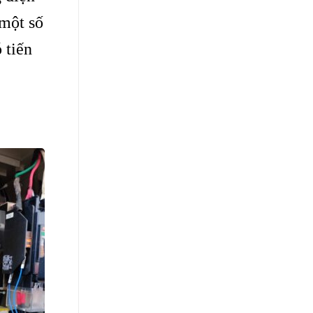
 một số
 tiến