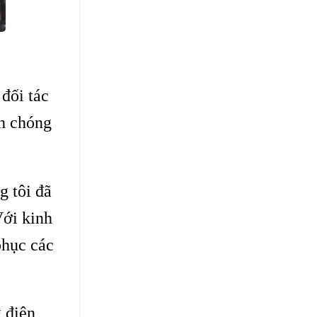
đối tác
h chóng
 tôi đã
Với
kinh
phục các
 điện