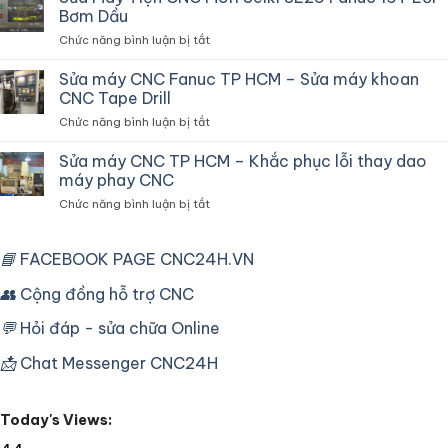
hòa
Do
Bơm Dầu
tủ
Biến
ở
Chức năng bình luận bị tắt
điện
Tần
Sửa
chuyên
Máy
Sửa máy CNC Fanuc TP HCM – Sửa máy khoan
dùng
Tiện
cho
CNC Tape Drill
CNC
máy
ở
Chức năng bình luận bị tắt
Mori
CNC
Sửa
Seiki
công
máy
Sửa máy CNC TP HCM – Khắc phục lỗi thay dao
SL25
nghiệp
CNC
Fanuc
máy phay CNC
Fanuc
16T
ở
Chức năng bình luận bị tắt
TP
Lỗi
Sửa
HCM
Bơm
máy
–
Dầu
CNC
📘
FACEBOOK PAGE CNC24H.VN
Sửa
TP
máy
HCM
👥
Cộng đồng hỗ trợ CNC
khoan
–
CNC
Khắc
Tape
💬
Hỏi đáp - sửa chữa Online
phục
Drill
lỗi
📩
Chat Messenger CNC24H
thay
dao
máy
Today's Views:
phay
CNC