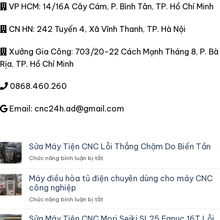
VP HCM: 14/16A Cây Cám, P. Bình Tân, TP. Hồ Chí Minh
CN HN: 242 Tuyến 4, Xã Vĩnh Thanh, TP. Hà Nội
Xưởng Gia Công: 703/20-22 Cách Mạnh Tháng 8, P. Bà
Rịa, TP. Hồ Chí Minh
0868.460.260
Email: cnc24h.ad@gmail.com
Sửa Máy Tiện CNC Lỗi Thắng Chậm Do Biến Tần
ở
Chức năng bình luận bị tắt
Sửa
Máy
Máy điều hòa tủ điện chuyên dùng cho máy CNC
Tiện
công nghiệp
CNC
ở
Chức năng bình luận bị tắt
Lỗi
Máy
Thắng
điều
Chậm
Sửa Máy Tiện CNC Mori Seiki SL25 Fanuc 16T Lỗi