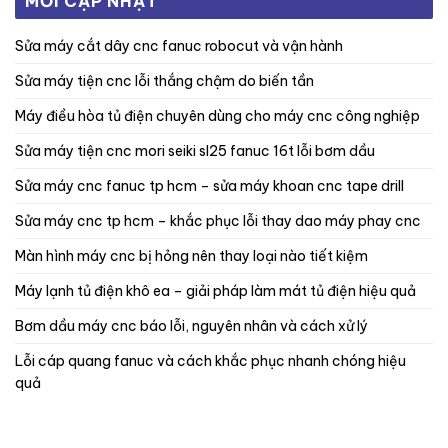
MỚI CẬP NHẬT
sửa máy cắt dây cnc fanuc robocut và vận hành
sửa máy tiện cnc lỗi thắng chậm do biến tần
máy điều hòa tủ điện chuyên dùng cho máy cnc công nghiệp
sửa máy tiện cnc mori seiki sl25 fanuc 16t lỗi bơm dầu
sửa máy cnc fanuc tp hcm – sửa máy khoan cnc tape drill
sửa máy cnc tp hcm – khắc phục lỗi thay dao máy phay cnc
màn hình máy cnc bị hỏng nên thay loại nào tiết kiệm
máy lạnh tủ điện khô ea – giải pháp làm mát tủ điện hiệu quả
bơm dầu máy cnc báo lỗi, nguyên nhân và cách xử lý
lỗi cáp quang fanuc và cách khắc phục nhanh chóng hiệu
quả