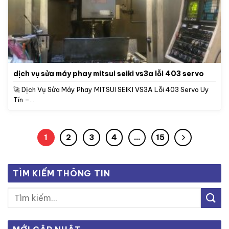
dịch vụ sửa máy phay mitsui seiki vs3a lỗi 403 servo
🚀 Dịch Vụ Sửa Máy Phay MITSUI SEIKI VS3A Lỗi 403 Servo Uy
Tín –...
1
2
3
4
…
15
TÌM KIẾM THÔNG TIN