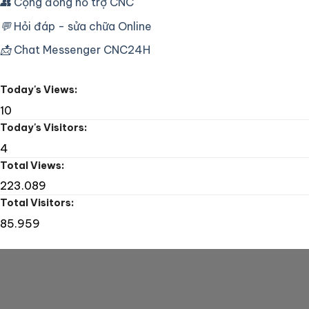
👥
Cộng đồng hỗ trợ CNC
Lỗi
HCM
Bơm
–
Dầu
💬
Hỏi đáp - sửa chữa Online
Sửa
máy
📩
Chat Messenger CNC24H
khoan
CNC
Tape
Today's Views:
Drill
10
Today's Visitors:
4
Total Views:
223.089
Total Visitors:
85.959