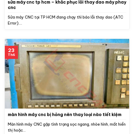
sửa máy cnc tp hcm – khắc phục lỗi thay dao máy phay
cnc
Sửa máy CNC tại TP HCM đang chạy thì báo lỗi thay dao (ATC
Error)....
23
Th6
màn hình máy cnc bị hỏng nên thay loại nào tiết kiệm
Màn hình máy CNC gặp tình trạng sọc ngang, nhòe hình, mất hiển
thị hoặc...