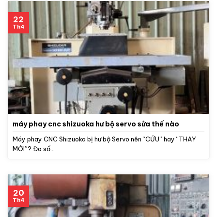
22
Th4
máy phay cnc shizuoka hư bộ servo sửa thế nào
Máy phay CNC Shizuoka bị hư bộ Servo nên “CỨU” hay “THAY
MỚI”? Đa số...
20
Th4