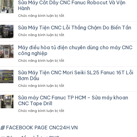
Sửa Máy Cắt Dây CNC Fanuc Robocut Và Vận
Hành
ở
Chức năng bình luận bị tắt
Sửa
Máy
Sửa Máy Tiện CNC Lỗi Thắng Chậm Do Biến Tần
Cắt
ở
Chức năng bình luận bị tắt
Dây
Sửa
CNC
Máy
Máy điều hòa tủ điện chuyên dùng cho máy CNC
Fanuc
Tiện
Robocut
công nghiệp
CNC
Và
ở
Chức năng bình luận bị tắt
Lỗi
Vận
Máy
Thắng
Hành
điều
Chậm
Sửa Máy Tiện CNC Mori Seiki SL25 Fanuc 16T Lỗi
hòa
Do
Bơm Dầu
tủ
Biến
ở
Chức năng bình luận bị tắt
điện
Tần
Sửa
chuyên
Máy
Sửa máy CNC Fanuc TP HCM – Sửa máy khoan
dùng
Tiện
cho
CNC Tape Drill
CNC
máy
ở
Chức năng bình luận bị tắt
Mori
CNC
Sửa
Seiki
công
máy
SL25
nghiệp
CNC
📘
FACEBOOK PAGE CNC24H.VN
Fanuc
Fanuc
16T
TP