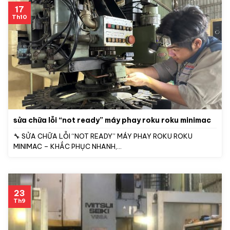
17
Th10
sửa chữa lỗi “not ready” máy phay roku roku minimac
🔧 SỬA CHỮA LỖI “NOT READY” MÁY PHAY ROKU ROKU
MINIMAC – KHẮC PHỤC NHANH,...
23
Th9