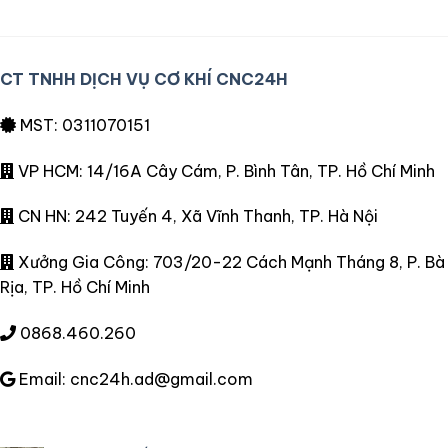
CT TNHH DỊCH VỤ CƠ KHÍ CNC24H
MST: 0311070151
VP HCM: 14/16A Cây Cám, P. Bình Tân, TP. Hồ Chí Minh
CN HN: 242 Tuyến 4, Xã Vĩnh Thanh, TP. Hà Nội
Xưởng Gia Công: 703/20-22 Cách Mạnh Tháng 8, P. Bà
Rịa, TP. Hồ Chí Minh
0868.460.260
Email: cnc24h.ad@gmail.com