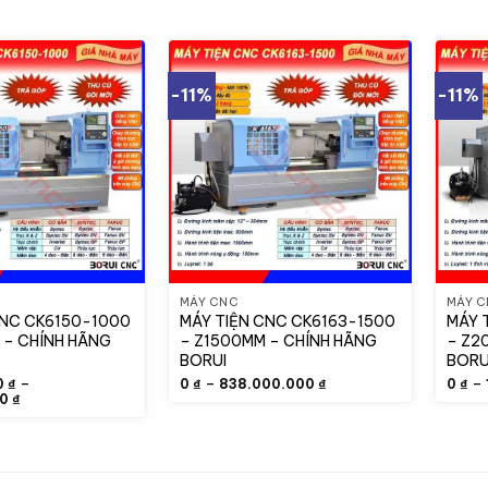
-11%
-11%
MÁY CNC
MÁY 
CNC CK6150-1000
MÁY TIỆN CNC CK6163-1500
MÁY 
 – CHÍNH HÃNG
– Z1500MM – CHÍNH HÃNG
– Z2
BORUI
BORU
Khoảng
–
–
–
0
₫
0
₫
838.000.000
₫
0
₫
Khoảng
giá:
00
₫
giá:
từ
từ
0 ₫
351.000.000 ₫
đến
đến
838.000.000 ₫
625.000.000 ₫