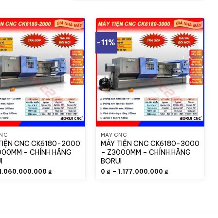
-11%
CNC
MÁY CNC
TIỆN CNC CK6180-2000
MÁY TIỆN CNC CK6180-3000
000MM – CHÍNH HÃNG
– Z3000MM – CHÍNH HÃNG
I
BORUI
Khoảng
Khoảng
–
1.060.000.000
₫
0
₫
1.177.000.000
₫
giá:
giá:
từ
từ
0 ₫
0 ₫
đến
đến
1.060.000.000 ₫
1.177.000.000