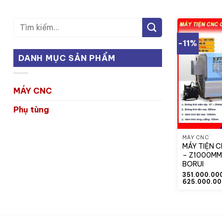
Tìm
kiếm:
-11%
DANH MỤC SẢN PHẨM
MÁY CNC
Phụ tùng
MÁY CNC
MÁY TIỆN 
– Z1000MM
BORUI
351.000.00
625.000.0