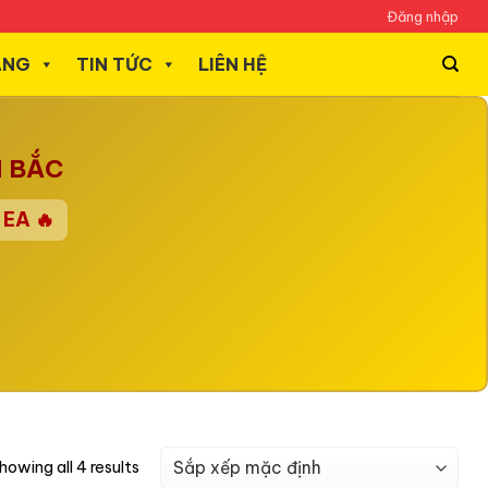
Đăng nhập
ÃNG
TIN TỨC
LIÊN HỆ
N BẮC
EA 🔥
howing all 4 results