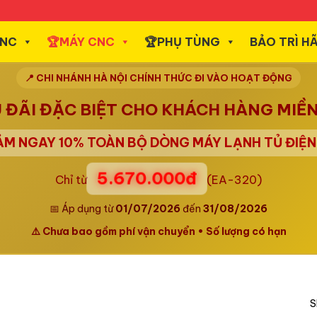
CNC
️🏆MÁY CNC
️🏆PHỤ TÙNG
BẢO TRÌ H
📍 CHI NHÁNH HÀ NỘI CHÍNH THỨC ĐI VÀO HOẠT ĐỘNG
U ĐÃI ĐẶC BIỆT CHO KHÁCH HÀNG MIỀ
IẢM NGAY
10%
TOÀN BỘ DÒNG MÁY LẠNH TỦ ĐIỆN 
5.670.000đ
Chỉ từ
(EA-320)
📅 Áp dụng từ
01/07/2026
đến
31/08/2026
⚠️ Chưa bao gồm phí vận chuyển • Số lượng có hạn
S