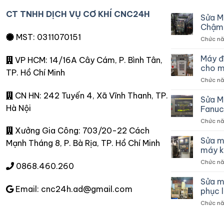
CT TNHH DỊCH VỤ CƠ KHÍ CNC24H
Sửa M
Chậm 
MST: 0311070151
Chức năn
Máy đ
VP HCM: 14/16A Cây Cám, P. Bình Tân,
cho m
TP. Hồ Chí Minh
Chức năn
CN HN: 242 Tuyến 4, Xã Vĩnh Thanh, TP.
Sửa M
Hà Nội
Fanuc
Chức năn
Xưởng Gia Công: 703/20-22 Cách
Sửa m
Mạnh Tháng 8, P. Bà Rịa, TP. Hồ Chí Minh
máy k
Chức năn
0868.460.260
Sửa m
Email: cnc24h.ad@gmail.com
phục 
Chức năn