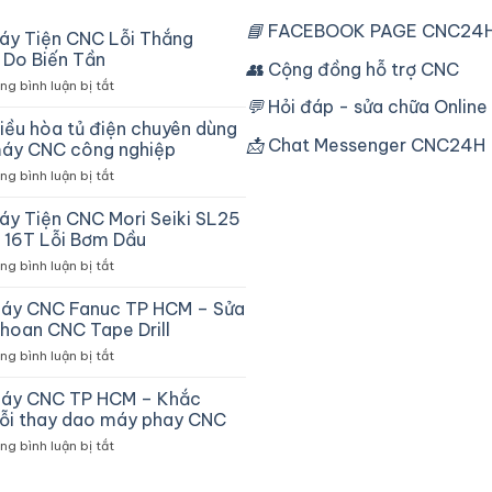
📘
FACEBOOK PAGE CNC24H
áy Tiện CNC Lỗi Thắng
Do Biến Tần
👥
Cộng đồng hỗ trợ CNC
ở
g bình luận bị tắt
Sửa
💬
Hỏi đáp - sửa chữa Online
Máy
iều hòa tủ điện chuyên dùng
Tiện
📩
Chat Messenger CNC24H
áy CNC công nghiệp
CNC
ở
g bình luận bị tắt
Lỗi
Máy
Thắng
điều
áy Tiện CNC Mori Seiki SL25
Chậm
hòa
Do
 16T Lỗi Bơm Dầu
tủ
Biến
ở
g bình luận bị tắt
điện
Tần
Sửa
chuyên
Máy
áy CNC Fanuc TP HCM – Sửa
dùng
Tiện
cho
hoan CNC Tape Drill
CNC
máy
ở
g bình luận bị tắt
Mori
CNC
Sửa
Seiki
công
máy
áy CNC TP HCM – Khắc
SL25
nghiệp
CNC
Fanuc
lỗi thay dao máy phay CNC
Fanuc
16T
ở
g bình luận bị tắt
TP
Lỗi
Sửa
HCM
Bơm
máy
–
Dầu