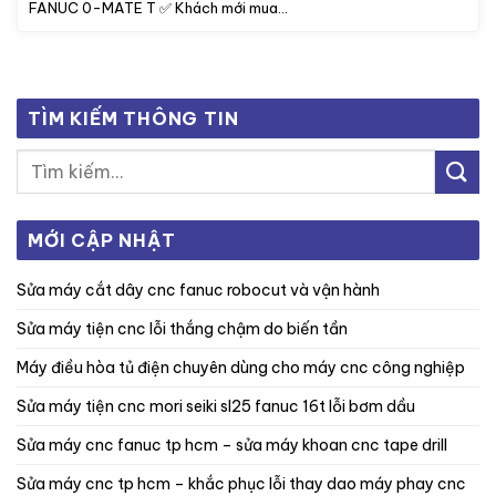
FANUC 0-MATE T ✅ Khách mới mua...
TÌM KIẾM THÔNG TIN
MỚI CẬP NHẬT
sửa máy cắt dây cnc fanuc robocut và vận hành
sửa máy tiện cnc lỗi thắng chậm do biến tần
máy điều hòa tủ điện chuyên dùng cho máy cnc công nghiệp
sửa máy tiện cnc mori seiki sl25 fanuc 16t lỗi bơm dầu
sửa máy cnc fanuc tp hcm – sửa máy khoan cnc tape drill
sửa máy cnc tp hcm – khắc phục lỗi thay dao máy phay cnc