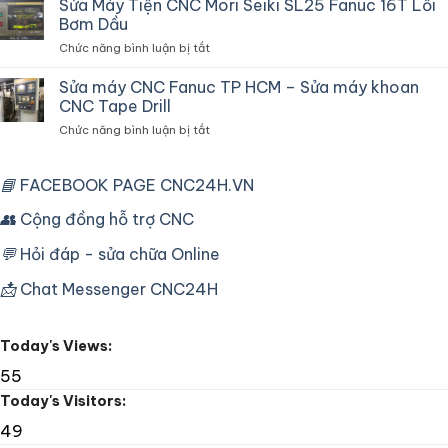
Sửa Máy Tiện CNC Mori Seiki SL25 Fanuc 16T Lỗi
hòa
Do
Bơm Dầu
tủ
Biến
ở
Chức năng bình luận bị tắt
điện
Tần
Sửa
chuyên
Máy
Sửa máy CNC Fanuc TP HCM – Sửa máy khoan
dùng
Tiện
cho
CNC Tape Drill
CNC
máy
ở
Chức năng bình luận bị tắt
Mori
CNC
Sửa
Seiki
công
máy
SL25
nghiệp
CNC
📘
FACEBOOK PAGE CNC24H.VN
Fanuc
Fanuc
16T
TP
👥
Cộng đồng hỗ trợ CNC
Lỗi
HCM
Bơm
–
Dầu
💬
Hỏi đáp - sửa chữa Online
Sửa
máy
📩
Chat Messenger CNC24H
khoan
CNC
Tape
Today's Views:
Drill
55
Today's Visitors:
49