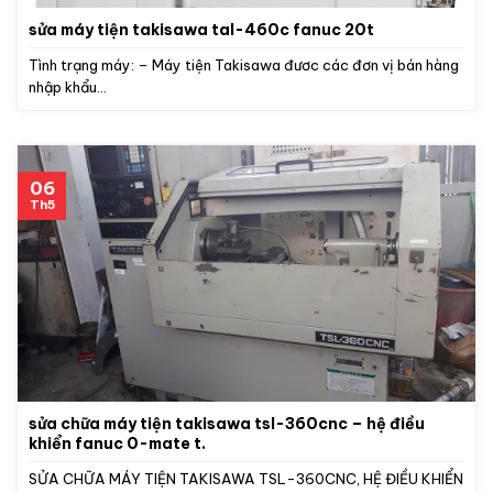
sửa máy tiện takisawa tal-460c fanuc 20t
Tình trạng máy: – Máy tiện Takisawa đươc các đơn vị bán hàng
nhập khẩu...
06
Th5
sửa chữa máy tiện takisawa tsl-360cnc – hệ điều
khiển fanuc 0-mate t.
SỬA CHỮA MÁY TIỆN TAKISAWA TSL-360CNC, HỆ ĐIỀU KHIỂN