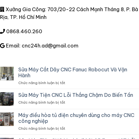
Xưởng Gia Công: 703/20-22 Cách Mạnh Tháng 8, P. Bà
Rịa, TP. Hồ Chí Minh
0868.460.260
Email: cnc24h.ad@gmail.com
Sửa Máy Cắt Dây CNC Fanuc Robocut Và Vận
Hành
ở
Chức năng bình luận bị tắt
Sửa
Máy
Sửa Máy Tiện CNC Lỗi Thắng Chậm Do Biến Tần
Cắt
ở
Chức năng bình luận bị tắt
Dây
Sửa
CNC
Máy
Máy điều hòa tủ điện chuyên dùng cho máy CNC
Fanuc
Tiện
Robocut
công nghiệp
CNC
Và
ở
Chức năng bình luận bị tắt
Lỗi
Vận
Máy
Thắng
Hành
điều
Chậm