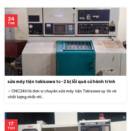
24
Th8
sửa máy tiện takisawa tc-2 bị lỗi quá cử hành trình
– CNC24H là đơn vị chuyên sửa máy tiện Takisawa uy tín và
chất lượng nhất nhì...
17
Th11