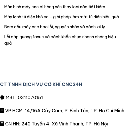
màn hình máy cnc bị hỏng nên thay loại nào tiết kiệm
máy lạnh tủ điện khô ea – giải pháp làm mát tủ điện hiệu quả
bơm dầu máy cnc báo lỗi, nguyên nhân và cách xử lý
lỗi cáp quang fanuc và cách khắc phục nhanh chóng hiệu
quả
CT TNHH DỊCH VỤ CƠ KHÍ CNC24H
MST: 0311070151
VP HCM: 14/16A Cây Cám, P. Bình Tân, TP. Hồ Chí Minh
CN HN: 242 Tuyến 4, Xã Vĩnh Thanh, TP. Hà Nội