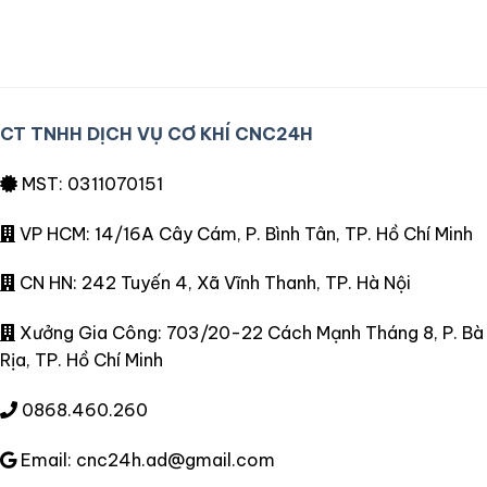
CT TNHH DỊCH VỤ CƠ KHÍ CNC24H
MST: 0311070151
VP HCM: 14/16A Cây Cám, P. Bình Tân, TP. Hồ Chí Minh
CN HN: 242 Tuyến 4, Xã Vĩnh Thanh, TP. Hà Nội
Xưởng Gia Công: 703/20-22 Cách Mạnh Tháng 8, P. Bà
Rịa, TP. Hồ Chí Minh
0868.460.260
Email: cnc24h.ad@gmail.com