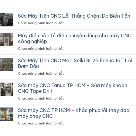
Sửa Máy Tiện CNC Lỗi Thắng Chậm Do Biến Tần
ở
Chức năng bình luận bị tắt
Sửa
Máy
Máy điều hòa tủ điện chuyên dùng cho máy CNC
Tiện
công nghiệp
CNC
ở
Chức năng bình luận bị tắt
Lỗi
Máy
Thắng
điều
Chậm
Sửa Máy Tiện CNC Mori Seiki SL25 Fanuc 16T Lỗi
hòa
Do
Bơm Dầu
tủ
Biến
ở
Chức năng bình luận bị tắt
điện
Tần
Sửa
chuyên
Máy
Sửa máy CNC Fanuc TP HCM – Sửa máy khoan
dùng
Tiện
cho
CNC Tape Drill
CNC
máy
ở
Chức năng bình luận bị tắt
Mori
CNC
Sửa
Seiki
công
máy
Sửa máy CNC TP HCM – Khắc phục lỗi thay dao
SL25
nghiệp
CNC
Fanuc
máy phay CNC
Fanuc
16T
ở
Chức năng bình luận bị tắt
TP
Lỗi
Sửa
HCM
Bơm
máy
–
Dầu