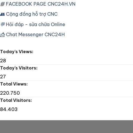
CNC
📘
FACEBOOK PAGE CNC24H.VN
Sửa
TP
máy
HCM
👥
Cộng đồng hỗ trợ CNC
khoan
–
CNC
Khắc
Tape
💬
Hỏi đáp - sửa chữa Online
phục
Drill
lỗi
📩
Chat Messenger CNC24H
thay
dao
máy
Today's Views:
phay
CNC
28
Today's Visitors:
27
Total Views:
220.750
Total Visitors:
84.403