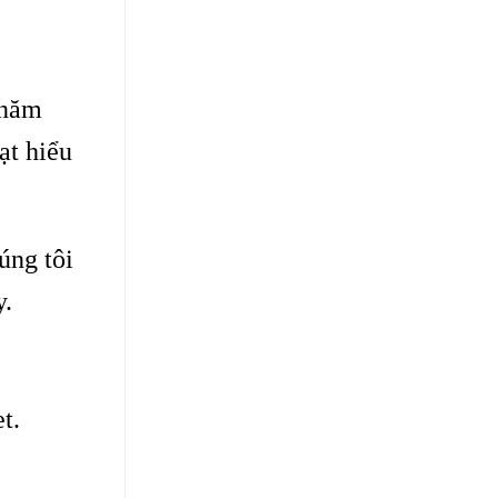
 năm
ạt hiểu
úng tôi
y.
t.