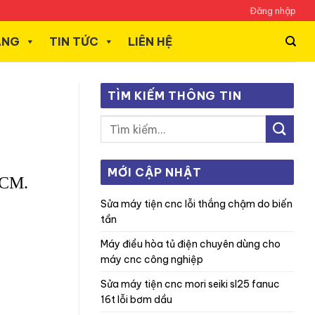
Đăng nhập
ÃNG
TIN TỨC
LIÊN HỆ
TÌM KIẾM THÔNG TIN
MỚI CẬP NHẬT
.HCM.
sửa máy tiện cnc lỗi thắng chậm do biến
tần
máy điều hòa tủ điện chuyên dùng cho
máy cnc công nghiệp
sửa máy tiện cnc mori seiki sl25 fanuc
16t lỗi bơm dầu