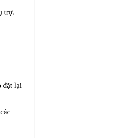
 trợ.
đặt lại
 các