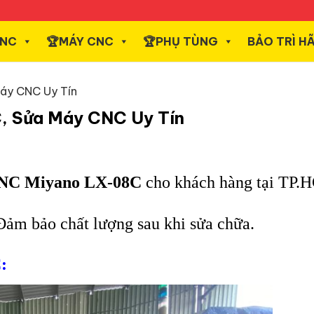
CNC
️🏆MÁY CNC
️🏆PHỤ TÙNG
BẢO TRÌ H
áy CNC Uy Tín
, Sửa Máy CNC Uy Tín
CNC Miyano LX-08C
cho khách hàng tại TP
Đảm bảo chất lượng sau khi sửa chữa.
: