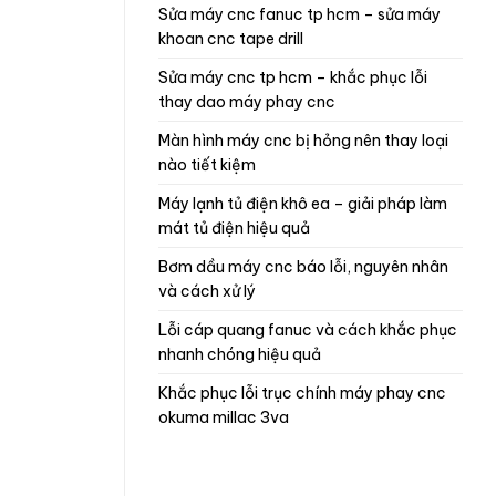
sửa máy cnc fanuc tp hcm – sửa máy
khoan cnc tape drill
sửa máy cnc tp hcm – khắc phục lỗi
thay dao máy phay cnc
màn hình máy cnc bị hỏng nên thay loại
nào tiết kiệm
máy lạnh tủ điện khô ea – giải pháp làm
mát tủ điện hiệu quả
bơm dầu máy cnc báo lỗi, nguyên nhân
và cách xử lý
lỗi cáp quang fanuc và cách khắc phục
nhanh chóng hiệu quả
khắc phục lỗi trục chính máy phay cnc
okuma millac 3va