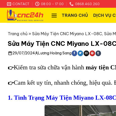
Skip
CONTACT
08:00 - 17:00
0868.460.260
to
TRANG CHỦ
DỊCH VỤ 
content
Trang chủ
»
Sửa Máy Tiện CNC Miyano LX-08C, Sửa M
Sửa Máy Tiện CNC Miyano LX-08C
29/07/2024
Lương Hoàng Sang
Kiểm tra sửa chữa vận hành
máy tiện 
👉
Cam kết uy tín, nhanh chóng, hiệu quả. 
👉
1. Tình Trạng Máy Tiện Miyano LX-08C