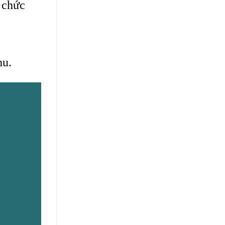
 chức
hu.