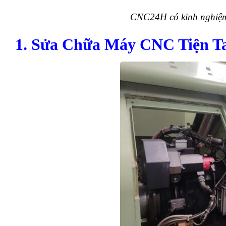
CNC24H có kinh nghiệm
1. Sửa Chữa Máy CNC Tiện T