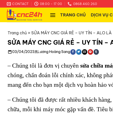
Skip
CONTACT
08:00 - 17:00
0868.460.260
to
TRANG CHỦ
DỊCH VỤ 
content
Trang chủ
»
SỬA MÁY CNC GIÁ RẺ – UY TÍN – ALO LÀ
SỬA MÁY CNC GIÁ RẺ – UY TÍN –
03/04/2023
Lương Hoàng Sang
– Chúng tôi là đơn vị chuyên
sửa chữa m
chóng, chẩn đoán lỗi chính xác, không phát
mang đến cho bạn một dịch vụ hoàn hảo với
– Chúng tôi đã được rất nhiều khách hàng, 
chữa, mỗi khi máy móc gặp vấn đề. Tiêu b