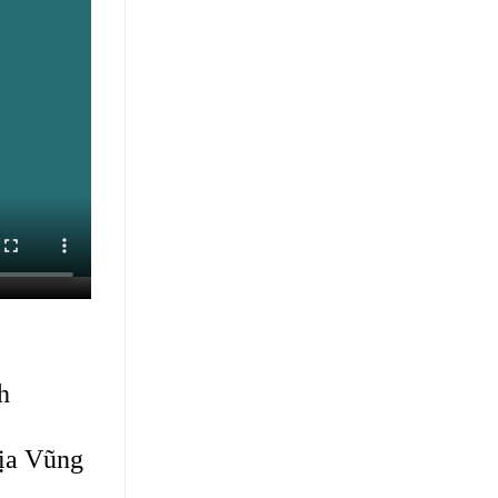
h
Rịa Vũng