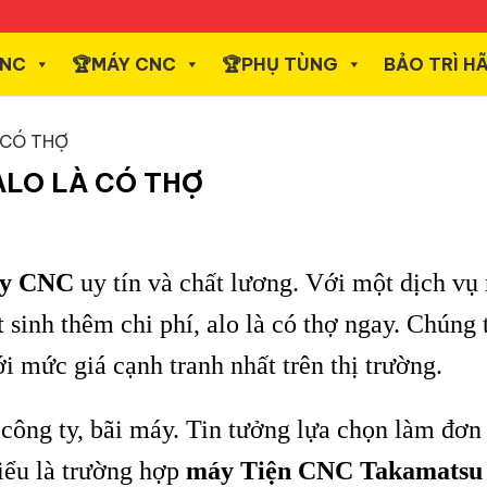
CNC
️🏆MÁY CNC
️🏆PHỤ TÙNG
BẢO TRÌ H
 CÓ THỢ
 ALO LÀ CÓ THỢ
áy CNC
uy tín và chất lương. Với một dịch vụ
 sinh thêm chi phí, alo là có thợ ngay. Chúng t
 mức giá cạnh tranh nhất trên thị trường.
công ty, bãi máy. Tin tưởng lựa chọn làm đơn 
iểu là trường hợp
máy Tiện CNC Takamatsu