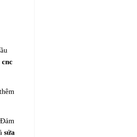
cầu
 cnc
 thêm
. Đảm
uả
sửa