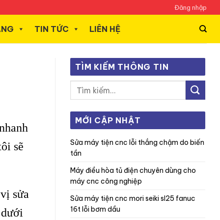
Đăng nhập
ÃNG
TIN TỨC
LIÊN HỆ
TÌM KIẾM THÔNG TIN
MỚI CẬP NHẬT
 nhanh
sửa máy tiện cnc lỗi thắng chậm do biến
ôi sẽ
tần
máy điều hòa tủ điện chuyên dùng cho
máy cnc công nghiệp
vị sửa
sửa máy tiện cnc mori seiki sl25 fanuc
16t lỗi bơm dầu
dưới