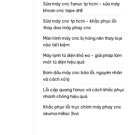
sửa máy cnc fanuc tp hcm – sửa máy
khoan cnc tape drill
sửa máy cnc tp hcm – khắc phục lỗi
thay dao máy phay cnc
màn hình máy cnc bị hỏng nên thay loại
nào tiết kiệm
máy lạnh tủ điện khô ea – giải pháp làm
mát tủ điện hiệu quả
bơm dầu máy cnc báo lỗi, nguyên nhân
và cách xử lý
lỗi cáp quang fanuc và cách khắc phục
nhanh chóng hiệu quả
khắc phục lỗi trục chính máy phay cnc
okuma millac 3va