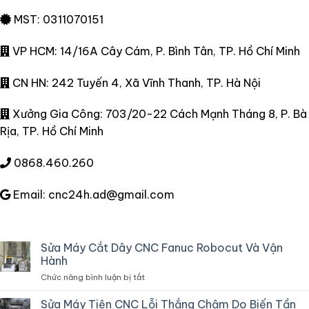
MST: 0311070151
VP HCM: 14/16A Cây Cám, P. Bình Tân, TP. Hồ Chí Minh
CN HN: 242 Tuyến 4, Xã Vĩnh Thanh, TP. Hà Nội
Xưởng Gia Công: 703/20-22 Cách Mạnh Tháng 8, P. Bà
Rịa, TP. Hồ Chí Minh
0868.460.260
Email: cnc24h.ad@gmail.com
Sửa Máy Cắt Dây CNC Fanuc Robocut Và Vận
Hành
ở
Chức năng bình luận bị tắt
Sửa
Máy
Sửa Máy Tiện CNC Lỗi Thắng Chậm Do Biến Tần