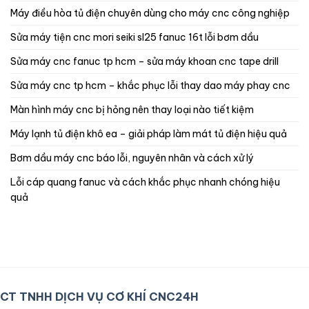
máy điều hòa tủ điện chuyên dùng cho máy cnc công nghiệp
sửa máy tiện cnc mori seiki sl25 fanuc 16t lỗi bơm dầu
sửa máy cnc fanuc tp hcm – sửa máy khoan cnc tape drill
sửa máy cnc tp hcm – khắc phục lỗi thay dao máy phay cnc
màn hình máy cnc bị hỏng nên thay loại nào tiết kiệm
máy lạnh tủ điện khô ea – giải pháp làm mát tủ điện hiệu quả
bơm dầu máy cnc báo lỗi, nguyên nhân và cách xử lý
lỗi cáp quang fanuc và cách khắc phục nhanh chóng hiệu
quả
CT TNHH DỊCH VỤ CƠ KHÍ CNC24H