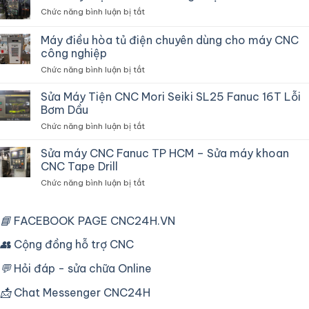
Cắt
ở
Chức năng bình luận bị tắt
Dây
Sửa
CNC
Máy
Máy điều hòa tủ điện chuyên dùng cho máy CNC
Fanuc
Tiện
Robocut
công nghiệp
CNC
Và
ở
Chức năng bình luận bị tắt
Lỗi
Vận
Máy
Thắng
Hành
điều
Chậm
Sửa Máy Tiện CNC Mori Seiki SL25 Fanuc 16T Lỗi
hòa
Do
Bơm Dầu
tủ
Biến
ở
Chức năng bình luận bị tắt
điện
Tần
Sửa
chuyên
Máy
Sửa máy CNC Fanuc TP HCM – Sửa máy khoan
dùng
Tiện
cho
CNC Tape Drill
CNC
máy
ở
Chức năng bình luận bị tắt
Mori
CNC
Sửa
Seiki
công
máy
SL25
nghiệp
CNC
📘
FACEBOOK PAGE CNC24H.VN
Fanuc
Fanuc
16T
TP
👥
Cộng đồng hỗ trợ CNC
Lỗi
HCM
Bơm
–
Dầu
💬
Hỏi đáp - sửa chữa Online
Sửa
máy
📩
Chat Messenger CNC24H
khoan