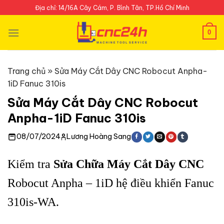
Skip
Địa chỉ: 14/16A Cây Cám, P. Bình Tân, TP.Hồ Chí Minh
to
content
0
Trang chủ
»
Sửa Máy Cắt Dây CNC Robocut Anpha-
1iD Fanuc 310is
Sửa Máy Cắt Dây CNC Robocut
Anpha-1iD Fanuc 310is
08/07/2024
Lương Hoàng Sang
Kiểm tra
Sửa Chữa Máy Cắt Dây CNC
Robocut Anpha – 1iD hệ điều khiển Fanuc
310is-WA.