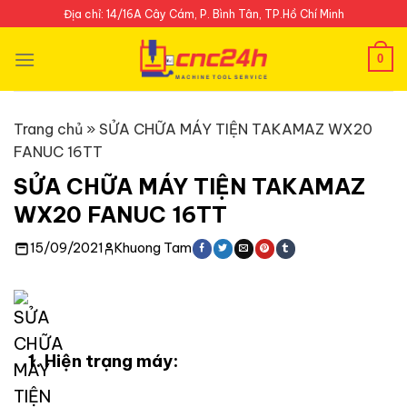
Skip
Địa chỉ: 14/16A Cây Cám, P. Bình Tân, TP.Hồ Chí Minh
to
content
0
Trang chủ
»
SỬA CHỮA MÁY TIỆN TAKAMAZ WX20
FANUC 16TT
SỬA CHỮA MÁY TIỆN TAKAMAZ
WX20 FANUC 16TT
15/09/2021
Khuong Tam
1. Hiện trạng máy: