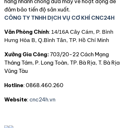
hàng nhanh chóng đưa máy về hoạt động để
đảm bảo tiến độ sản xuất.
CÔNG TY TNHH DỊCH VỤ CƠ KHÍ CNC24H
Văn Phòng Chính
:
14/16A Cây Cám, P. Bình
Hưng Hòa B, Q.Bình Tân, TP. Hồ Chí Minh
Xưởng Gia Công:
703/20-22 Cách Mạng
Tháng Tám, P. Long Toàn, TP. Bà Rịa, T. Bà Rịa
Vũng Tàu
Hotline
: 0868.460.260
Website
:
cnc24h.vn