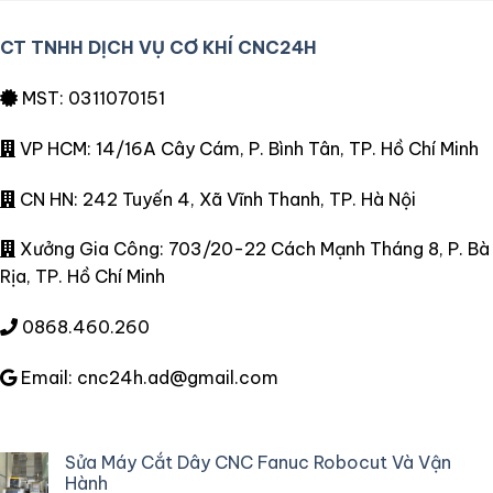
CT TNHH DỊCH VỤ CƠ KHÍ CNC24H
MST: 0311070151
VP HCM: 14/16A Cây Cám, P. Bình Tân, TP. Hồ Chí Minh
CN HN: 242 Tuyến 4, Xã Vĩnh Thanh, TP. Hà Nội
Xưởng Gia Công: 703/20-22 Cách Mạnh Tháng 8, P. Bà
Rịa, TP. Hồ Chí Minh
0868.460.260
Email: cnc24h.ad@gmail.com
Sửa Máy Cắt Dây CNC Fanuc Robocut Và Vận
Hành