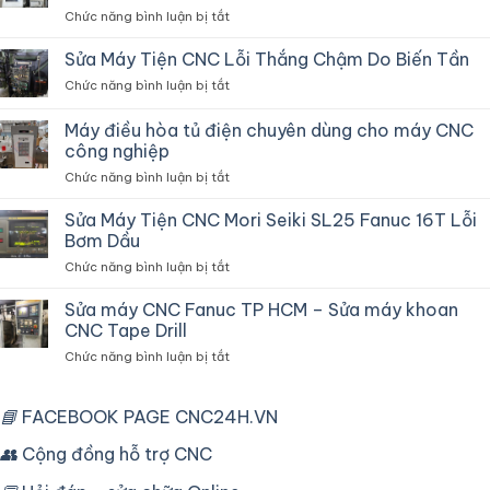
ở
Chức năng bình luận bị tắt
Sửa
Máy
Sửa Máy Tiện CNC Lỗi Thắng Chậm Do Biến Tần
Cắt
ở
Chức năng bình luận bị tắt
Dây
Sửa
CNC
Máy
Máy điều hòa tủ điện chuyên dùng cho máy CNC
Fanuc
Tiện
Robocut
công nghiệp
CNC
Và
ở
Chức năng bình luận bị tắt
Lỗi
Vận
Máy
Thắng
Hành
điều
Chậm
Sửa Máy Tiện CNC Mori Seiki SL25 Fanuc 16T Lỗi
hòa
Do
Bơm Dầu
tủ
Biến
ở
Chức năng bình luận bị tắt
điện
Tần
Sửa
chuyên
Máy
Sửa máy CNC Fanuc TP HCM – Sửa máy khoan
dùng
Tiện
cho
CNC Tape Drill
CNC
máy
ở
Chức năng bình luận bị tắt
Mori
CNC
Sửa
Seiki
công
máy
SL25
nghiệp
CNC
📘
FACEBOOK PAGE CNC24H.VN
Fanuc
Fanuc
16T
TP
👥
Cộng đồng hỗ trợ CNC
Lỗi
HCM
Bơm
–
Dầu