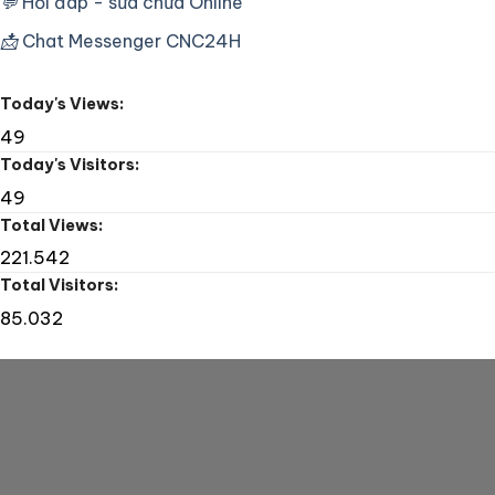
💬
Hỏi đáp - sửa chữa Online
Sửa
máy
📩
Chat Messenger CNC24H
khoan
CNC
Tape
Today's Views:
Drill
49
Today's Visitors:
49
Total Views:
221.542
Total Visitors:
85.032