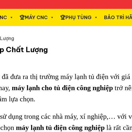
CNC
️🏆MÁY CNC
️🏆PHỤ TÙNG
BẢO TRÌ H
 Lượng
ệp Chất Lượng
 đã đưa ra thị trường máy lạnh tủ điện với giá 
nay,
máy lạnh cho tủ điện công nghiệp
trở nê
âm lựa chọn.
 sử dụng trong các nhà máy, xí nghiệp,… với va
a chọn
máy lạnh tủ điện công nghiệp
là rất cần