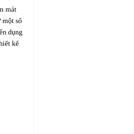
àm mát
ư một số
yên dụng
hiết kế