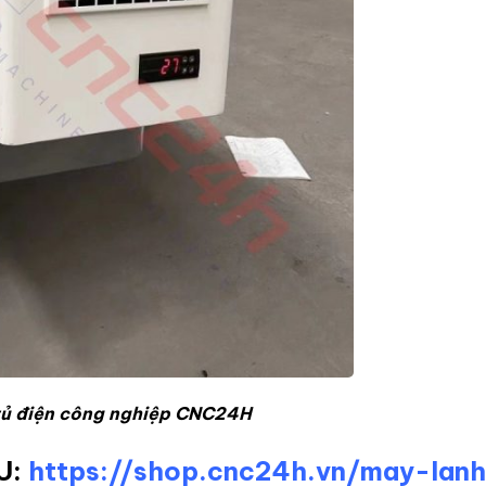
tủ điện công nghiệp CNC24H
U:
https://shop.cnc24h.vn/may-lan