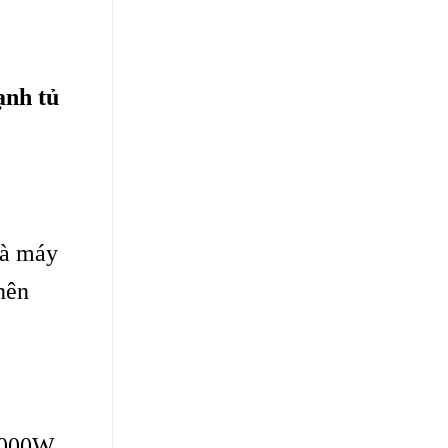
ạnh tủ
và máy
nên
8000W,