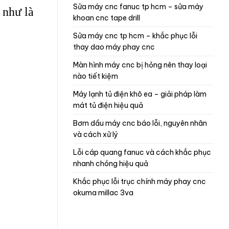
sửa máy cnc fanuc tp hcm – sửa máy
 như là
khoan cnc tape drill
sửa máy cnc tp hcm – khắc phục lỗi
thay dao máy phay cnc
màn hình máy cnc bị hỏng nên thay loại
nào tiết kiệm
máy lạnh tủ điện khô ea – giải pháp làm
mát tủ điện hiệu quả
bơm dầu máy cnc báo lỗi, nguyên nhân
và cách xử lý
lỗi cáp quang fanuc và cách khắc phục
nhanh chóng hiệu quả
khắc phục lỗi trục chính máy phay cnc
okuma millac 3va