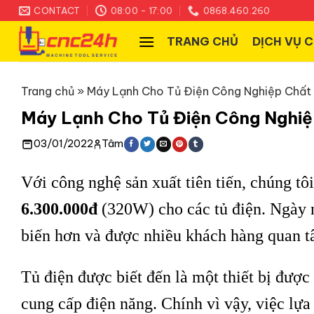
Skip
CONTACT
08:00 - 17:00
0868.460.260
to
TRANG CHỦ
DỊCH VỤ 
content
Trang chủ
»
Máy Lạnh Cho Tủ Điện Công Nghiệp Chất
Máy Lạnh Cho Tủ Điện Công Nghi
03/01/2022
Tâm
Với công nghệ sản xuất tiên tiến, chúng tôi
6.300.000đ
(320W) cho các tủ điện. Ngày 
biến hơn và được nhiều khách hàng quan t
Tủ điện được biết đến là một thiết bị được
cung cấp điện năng. Chính vì vậy, việc lự