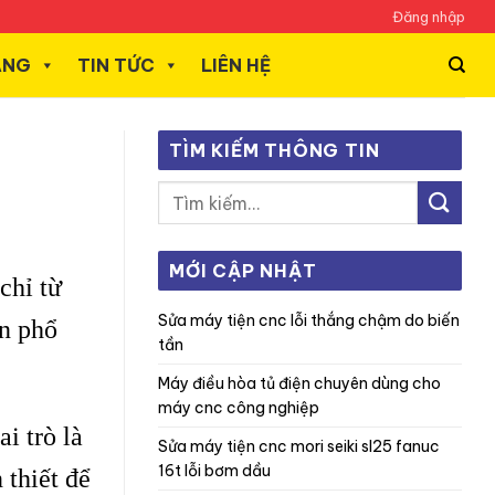
Đăng nhập
ÃNG
TIN TỨC
LIÊN HỆ
TÌM KIẾM THÔNG TIN
MỚI CẬP NHẬT
chỉ từ
sửa máy tiện cnc lỗi thắng chậm do biến
n phổ
tần
máy điều hòa tủ điện chuyên dùng cho
máy cnc công nghiệp
i trò là
sửa máy tiện cnc mori seiki sl25 fanuc
16t lỗi bơm dầu
 thiết để