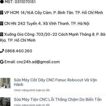
MST: 0311070151
VP HCM: 14/16A Cây Cám, P. Bình Tân, TP. Hồ Chí Minh
CN HN: 242 Tuyến 4, Xã Vĩnh Thanh, TP. Hà Nội
Xưởng Gia Công: 703/20-22 Cách Mạnh Tháng 8, P. Bà
Rịa, TP. Hồ Chí Minh
0868.460.260
Email: cnc24h.ad@gmail.com
Sửa Máy Cắt Dây CNC Fanuc Robocut Và Vận
Hành
ở
Chức năng bình luận bị tắt
Sửa
Máy
Sửa Máy Tiện CNC Lỗi Thắng Chậm Do Biến Tần
Cắt
ở
Chức năng bình luận bị tắt
Dây