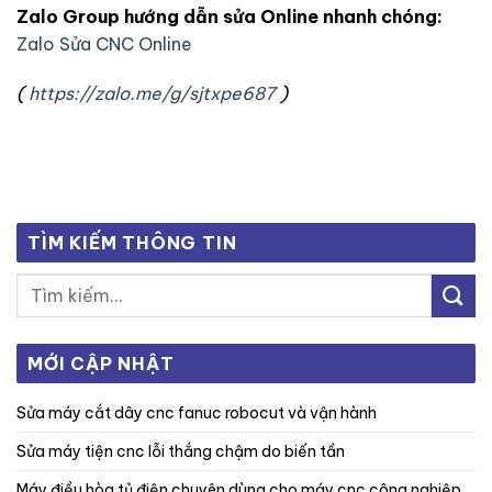
Zalo Group hướng dẫn sửa Online nhanh chóng:
Zalo Sửa CNC Online
(
https://zalo.me/g/sjtxpe687
)
TÌM KIẾM THÔNG TIN
MỚI CẬP NHẬT
sửa máy cắt dây cnc fanuc robocut và vận hành
sửa máy tiện cnc lỗi thắng chậm do biến tần
máy điều hòa tủ điện chuyên dùng cho máy cnc công nghiệp