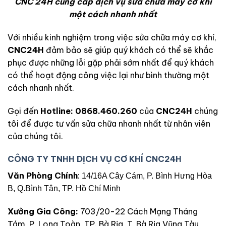
CNC 24H cung cấp dịch vụ sửa chữa máy cơ khí
một cách nhanh nhất
Với nhiều kinh nghiệm trong việc sửa chữa máy cơ khí,
CNC24H
đảm bảo sẽ giúp quý khách có thể sẽ khắc
phục được những lỗi gặp phải sớm nhất để quý khách
có thể hoạt động công việc lại như bình thường một
cách nhanh nhất.
Gọi đến
Hotline: 0868.460.260
của
CNC24H
chúng
tôi để được tư vấn sửa chữa nhanh nhất từ nhân viên
của chúng tôi.
CÔNG TY TNHH DỊCH VỤ CƠ KHÍ CNC24H
Văn Phòng Chính
:
14/16A Cây Cám, P. Bình Hưng Hòa
B, Q.Bình Tân, TP. Hồ Chí Minh
Xưởng Gia Công:
703/20-22 Cách Mạng Tháng
Tám, P. Long Toàn, TP. Bà Rịa, T. Bà Rịa Vũng Tàu