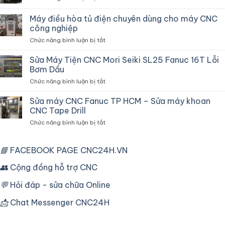
Sửa
CNC
Máy
Máy điều hòa tủ điện chuyên dùng cho máy CNC
Fanuc
Tiện
Robocut
công nghiệp
CNC
Và
ở
Chức năng bình luận bị tắt
Lỗi
Vận
Máy
Thắng
Hành
điều
Chậm
Sửa Máy Tiện CNC Mori Seiki SL25 Fanuc 16T Lỗi
hòa
Do
Bơm Dầu
tủ
Biến
ở
Chức năng bình luận bị tắt
điện
Tần
Sửa
chuyên
Máy
Sửa máy CNC Fanuc TP HCM – Sửa máy khoan
dùng
Tiện
cho
CNC Tape Drill
CNC
máy
ở
Chức năng bình luận bị tắt
Mori
CNC
Sửa
Seiki
công
máy
SL25
nghiệp
CNC
📘
FACEBOOK PAGE CNC24H.VN
Fanuc
Fanuc
16T
TP
👥
Cộng đồng hỗ trợ CNC
Lỗi
HCM
Bơm
–
Dầu
💬
Hỏi đáp - sửa chữa Online
Sửa
máy
📩
Chat Messenger CNC24H
khoan
CNC
Tape