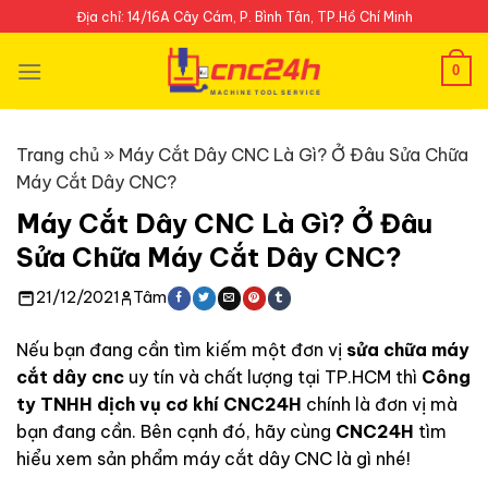
Skip
Địa chỉ: 14/16A Cây Cám, P. Bình Tân, TP.Hồ Chí Minh
to
content
0
Trang chủ
»
Máy Cắt Dây CNC Là Gì? Ở Đâu Sửa Chữa
Máy Cắt Dây CNC?
Máy Cắt Dây CNC Là Gì? Ở Đâu
Sửa Chữa Máy Cắt Dây CNC?
21/12/2021
Tâm
Nếu bạn đang cần tìm kiếm một đơn vị
sửa chữa máy
cắt dây cnc
uy tín và chất lượng tại TP.HCM thì
Công
ty TNHH dịch vụ cơ khí CNC24H
chính là đơn vị mà
bạn đang cần. Bên cạnh đó, hãy cùng
CNC24H
tìm
hiểu xem sản phẩm máy cắt dây CNC là gì nhé!