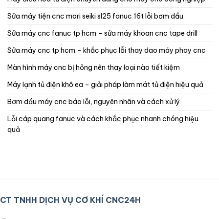
sửa máy tiện cnc mori seiki sl25 fanuc 16t lỗi bơm dầu
sửa máy cnc fanuc tp hcm – sửa máy khoan cnc tape drill
sửa máy cnc tp hcm – khắc phục lỗi thay dao máy phay cnc
màn hình máy cnc bị hỏng nên thay loại nào tiết kiệm
máy lạnh tủ điện khô ea – giải pháp làm mát tủ điện hiệu quả
bơm dầu máy cnc báo lỗi, nguyên nhân và cách xử lý
lỗi cáp quang fanuc và cách khắc phục nhanh chóng hiệu
quả
CT TNHH DỊCH VỤ CƠ KHÍ CNC24H