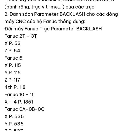
(bánh răng, trục vít-me,…) của các trục.
2. Danh sách Parameter BACKLASH cho các dòng
máy CNC của hệ Fanuc thông dụng:
Đời máy Fanuc Trục Parameter BACKLASH
Fanuc 2T – 3T
X P. 53
Z P. 54
Fanuc 6
X P. 115
Y P. 116
Z P. 117
4th P. 118
Fanuc 10 – 11
X – 4 P. 1851
Fanuc 0A-0B-0C
X P. 535
Y P. 536