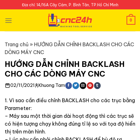
Skip
Địa chỉ: 14/16A Cây Cám, P. Bình Tân, TP.Hồ Chí Minh
to
content
0
Trang chủ
»
HƯỚNG DẪN CHỈNH BACKLASH CHO CÁC
DÒNG MÁY CNC
HƯỚNG DẪN CHỈNH BACKLASH
CHO CÁC DÒNG MÁY CNC
02/11/2021
Khuong Tam
1. Vì sao cần điều chỉnh BACKLASH cho các trục bằng
Parameter:
– Máy sau một thời gian dài hoạt động thì các trục sẽ
có hiện tượng chạy không đúng tỉ lệ so với tọa độ hiển
thị trên màn hình.
– Lúc này cần phải chỉnh BACKLASH để bù độ rơ