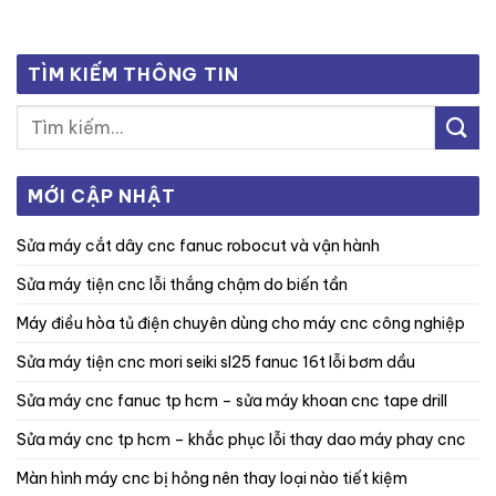
TÌM KIẾM THÔNG TIN
MỚI CẬP NHẬT
sửa máy cắt dây cnc fanuc robocut và vận hành
sửa máy tiện cnc lỗi thắng chậm do biến tần
máy điều hòa tủ điện chuyên dùng cho máy cnc công nghiệp
sửa máy tiện cnc mori seiki sl25 fanuc 16t lỗi bơm dầu
sửa máy cnc fanuc tp hcm – sửa máy khoan cnc tape drill
sửa máy cnc tp hcm – khắc phục lỗi thay dao máy phay cnc
màn hình máy cnc bị hỏng nên thay loại nào tiết kiệm