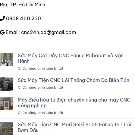
Rịa, TP. Hồ Chí Minh
0868.460.260
Email: cnc24h.ad@gmail.com
Sửa Máy Cắt Dây CNC Fanuc Robocut Và Vận
Hành
ở
Chức năng bình luận bị tắt
Sửa
Máy
Sửa Máy Tiện CNC Lỗi Thắng Chậm Do Biến Tần
Cắt
ở
Chức năng bình luận bị tắt
Dây
Sửa
CNC
Máy
Máy điều hòa tủ điện chuyên dùng cho máy CNC
Fanuc
Tiện
Robocut
công nghiệp
CNC
Và
ở
Chức năng bình luận bị tắt
Lỗi
Vận
Máy
Thắng
Hành
điều
Chậm
Sửa Máy Tiện CNC Mori Seiki SL25 Fanuc 16T Lỗi
hòa
Do
Bơm Dầu
tủ
Biến