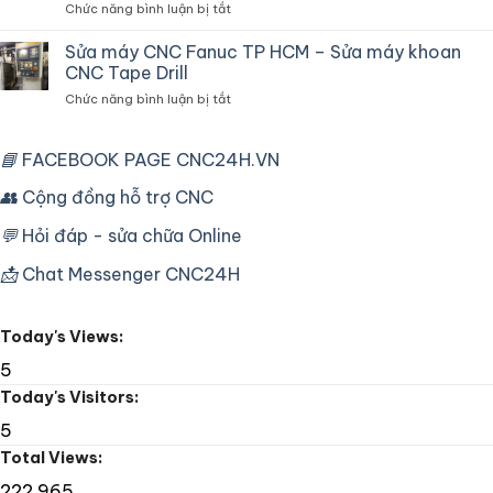
ở
Chức năng bình luận bị tắt
điện
Tần
Sửa
chuyên
Máy
Sửa máy CNC Fanuc TP HCM – Sửa máy khoan
dùng
Tiện
cho
CNC Tape Drill
CNC
máy
ở
Chức năng bình luận bị tắt
Mori
CNC
Sửa
Seiki
công
máy
SL25
nghiệp
CNC
📘
FACEBOOK PAGE CNC24H.VN
Fanuc
Fanuc
16T
TP
👥
Cộng đồng hỗ trợ CNC
Lỗi
HCM
Bơm
–
Dầu
💬
Hỏi đáp - sửa chữa Online
Sửa
máy
📩
Chat Messenger CNC24H
khoan
CNC
Tape
Today's Views:
Drill
5
Today's Visitors:
5
Total Views:
222.965