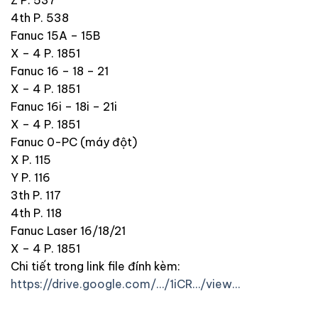
Z P. 537
4th P. 538
Fanuc 15A – 15B
X – 4 P. 1851
Fanuc 16 – 18 – 21
X – 4 P. 1851
Fanuc 16i – 18i – 21i
X – 4 P. 1851
Fanuc 0-PC (máy đột)
X P. 115
Y P. 116
3th P. 117
4th P. 118
Fanuc Laser 16/18/21
X – 4 P. 1851
Chi tiết trong link file đính kèm:
https://drive.google.com/…/1iCR…/view…