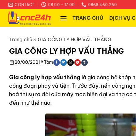
Skip
CONTACT
08:00 - 17:00
0868.460.260
to
TRANG CHỦ
DỊCH VỤ 
content
Trang chủ
»
GIA CÔNG LY HỢP VẤU THẲNG
GIA CÔNG LY HỢP VẤU THẲNG
28/08/2021
Tâm
Gia công ly hợp vấu thẳng
là gia công bộ khớp n
công đoạn phay và tiện. Trước đây, nền công nghi
hoá thì sự ra đời của máy móc hiện đại và thợ có
đến như thế nào.