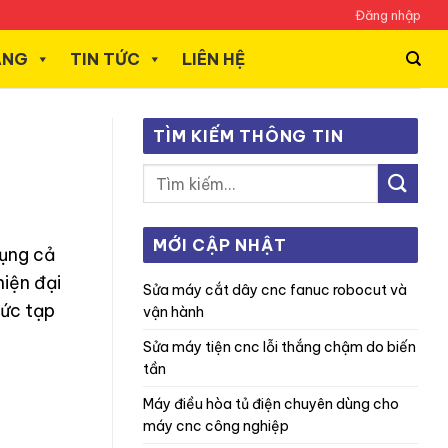
Đăng nhập
ÃNG
TIN TỨC
LIÊN HỆ
TÌM KIẾM THÔNG TIN
MỚI CẬP NHẬT
ụng cả
hiện đại
sửa máy cắt dây cnc fanuc robocut và
hức tạp
vận hành
sửa máy tiện cnc lỗi thắng chậm do biến
tần
máy điều hòa tủ điện chuyên dùng cho
máy cnc công nghiệp