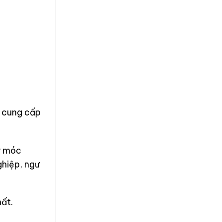
n cung cấp
y móc
ghiệp, ngư
ất.