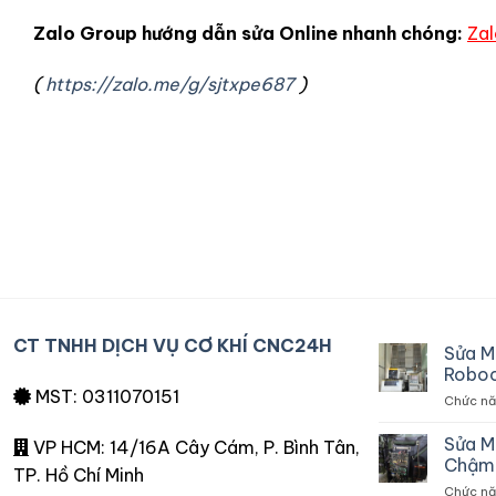
Zalo Group hướng dẫn sửa Online nhanh chóng:
Zal
(
https://zalo.me/g/sjtxpe687
)
CT TNHH DỊCH VỤ CƠ KHÍ CNC24H
Sửa M
Roboc
MST: 0311070151
Chức năn
Sửa M
VP HCM: 14/16A Cây Cám, P. Bình Tân,
Chậm 
TP. Hồ Chí Minh
Chức năn