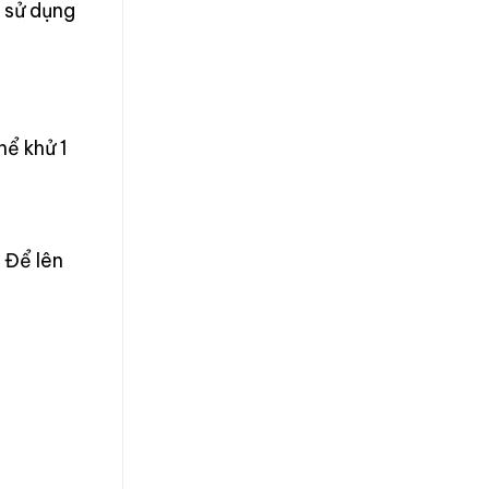
ể sử dụng
hể khử 1
 Để lên