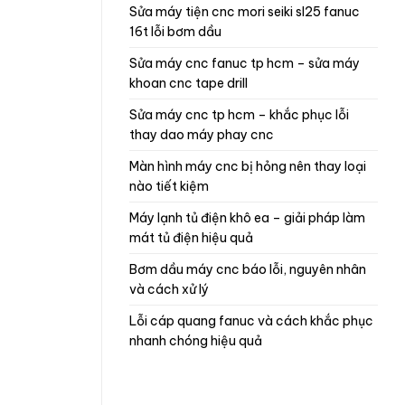
sửa máy tiện cnc mori seiki sl25 fanuc
16t lỗi bơm dầu
sửa máy cnc fanuc tp hcm – sửa máy
khoan cnc tape drill
sửa máy cnc tp hcm – khắc phục lỗi
thay dao máy phay cnc
màn hình máy cnc bị hỏng nên thay loại
nào tiết kiệm
máy lạnh tủ điện khô ea – giải pháp làm
mát tủ điện hiệu quả
bơm dầu máy cnc báo lỗi, nguyên nhân
và cách xử lý
lỗi cáp quang fanuc và cách khắc phục
nhanh chóng hiệu quả