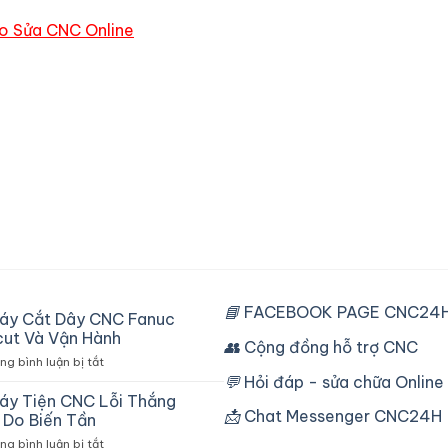
o Sửa CNC Online
📘
FACEBOOK PAGE CNC24H
áy Cắt Dây CNC Fanuc
ut Và Vận Hành
👥
Cộng đồng hỗ trợ CNC
ở
g bình luận bị tắt
Sửa
💬
Hỏi đáp - sửa chữa Online
Máy
áy Tiện CNC Lỗi Thắng
Cắt
📩
Chat Messenger CNC24H
Do Biến Tần
Dây
ở
g bình luận bị tắt
CNC