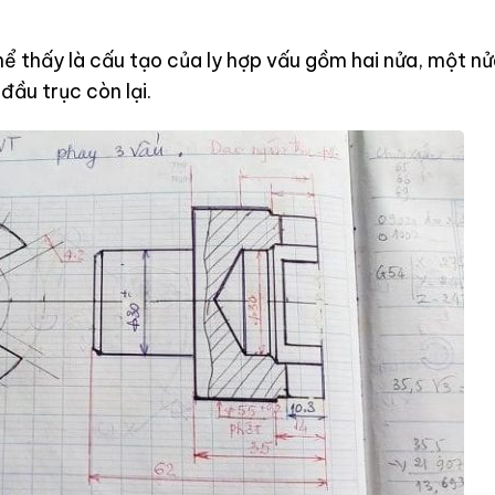
thể thấy là cấu tạo của ly hợp vấu gồm hai nửa, một n
đầu trục còn lại.