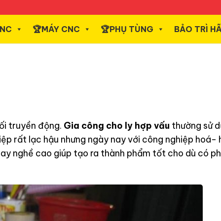
CNC
️🏆MÁY CNC
️🏆PHỤ TÙNG
BẢO TRÌ H
ối truyền động.
Gia công cho ly hợp vấu
thường sử d
ệp rất lạc hậu nhưng ngày nay với công nghiệp hoá- 
 tay nghề cao giúp tạo ra thành phẩm tốt cho dù có p