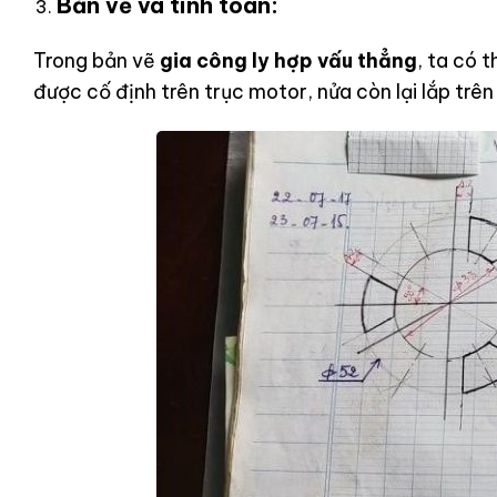
Bản vẽ và tính toán:
Trong bản vẽ
gia công ly hợp vấu thẳng
, ta có 
được cố định trên trục motor, nửa còn lại lắp trên 