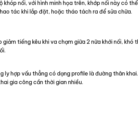
ộ khóp nối, với hình minh họa trên, khớp nối này có th
hao tác khi lắp đặt, hoặc tháo tách ra để sửa chữa.
 giảm tiếng kêu khi va chạm giữa 2 nữa khới nối, khó t
ối.
g ly hợp vấu thẳng có dạng profile là đường thân khai.
hai gia công cần thời gian nhiều.