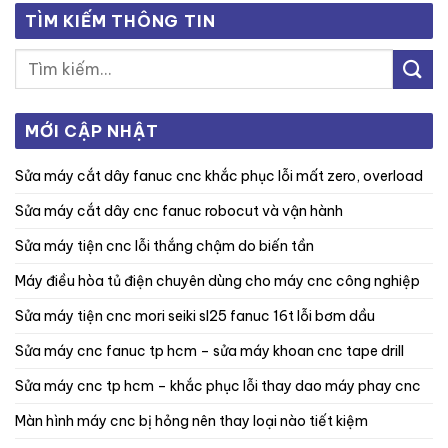
TÌM KIẾM THÔNG TIN
MỚI CẬP NHẬT
sửa máy cắt dây fanuc cnc khắc phục lỗi mất zero, overload
sửa máy cắt dây cnc fanuc robocut và vận hành
sửa máy tiện cnc lỗi thắng chậm do biến tần
máy điều hòa tủ điện chuyên dùng cho máy cnc công nghiệp
sửa máy tiện cnc mori seiki sl25 fanuc 16t lỗi bơm dầu
sửa máy cnc fanuc tp hcm – sửa máy khoan cnc tape drill
sửa máy cnc tp hcm – khắc phục lỗi thay dao máy phay cnc
màn hình máy cnc bị hỏng nên thay loại nào tiết kiệm