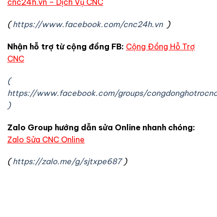
cnc24h.vn – Dịch Vụ CNC
(
https://www.facebook.com/cnc24h.vn
)
Nhận hỗ trợ từ cộng đồng FB:
Cộng Đồng Hỗ Trợ
CNC
(
https://www.facebook.com/groups/congdonghotrocn
)
Zalo Group hướng dẫn sửa Online nhanh chóng:
Zalo Sửa CNC Online
(
https://zalo.me/g/sjtxpe687
)