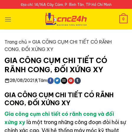
Skip
Địa chỉ: 14/16A Cây Cám, P. Bình Tân, TP.Hồ Chí Minh
to
content
0
Trang chủ
»
GIA CÔNG CỤM CHI TIẾT CÓ RÃNH
CONG, ĐỐI XỨNG XY
GIA CÔNG CỤM CHI TIẾT CÓ
RÃNH CONG, ĐỐI XỨNG XY
28/08/2021
Tâm
GIA CÔNG CỤM CHI TIẾT CÓ RÃNH
CONG, ĐỐI XỨNG XY
Gia công cụm chi tiết có rãnh cong và đối
xứng xy
là một trong những công đoạn đòi hỏi sự
chính xác cao. Với hệ thống máy móc kỹ thuật