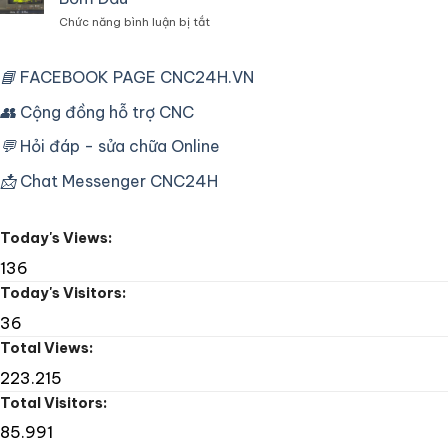
tủ
Biến
ở
Chức năng bình luận bị tắt
điện
Tần
Sửa
chuyên
Máy
dùng
Tiện
📘
FACEBOOK PAGE CNC24H.VN
cho
CNC
máy
Mori
👥
Cộng đồng hỗ trợ CNC
CNC
Seiki
công
SL25
nghiệp
💬
Hỏi đáp - sửa chữa Online
Fanuc
16T
📩
Chat Messenger CNC24H
Lỗi
Bơm
Dầu
Today's Views:
136
Today's Visitors:
36
Total Views:
223.215
Total Visitors:
85.991