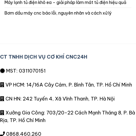
máy lạnh tủ điện khô ea – giải pháp làm mát tủ điện hiệu quả
bơm dầu máy cnc báo lỗi, nguyên nhân và cách xử lý
CT TNHH DỊCH VỤ CƠ KHÍ CNC24H
MST: 0311070151
VP HCM: 14/16A Cây Cám, P. Bình Tân, TP. Hồ Chí Minh
CN HN: 242 Tuyến 4, Xã Vĩnh Thanh, TP. Hà Nội
Xưởng Gia Công: 703/20-22 Cách Mạnh Tháng 8, P. Bà
Rịa, TP. Hồ Chí Minh
0868.460.260