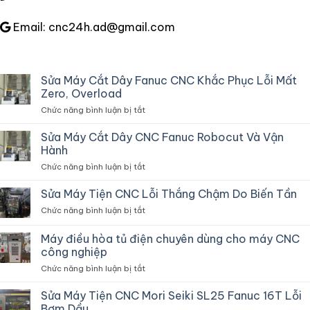
Email: cnc24h.ad@gmail.com
Sửa Máy Cắt Dây Fanuc CNC Khắc Phục Lỗi Mất
Zero, Overload
ở
Chức năng bình luận bị tắt
Sửa
Máy
Sửa Máy Cắt Dây CNC Fanuc Robocut Và Vận
Cắt
Hành
Dây
ở
Chức năng bình luận bị tắt
Fanuc
Sửa
CNC
Máy
Sửa Máy Tiện CNC Lỗi Thắng Chậm Do Biến Tần
Khắc
Cắt
Phục
ở
Chức năng bình luận bị tắt
Dây
Lỗi
Sửa
CNC
Mất
Máy
Máy điều hòa tủ điện chuyên dùng cho máy CNC
Fanuc
Zero,
Tiện
Robocut
công nghiệp
Overload
CNC
Và
ở
Chức năng bình luận bị tắt
Lỗi
Vận
Máy
Thắng
Hành
điều
Chậm
Sửa Máy Tiện CNC Mori Seiki SL25 Fanuc 16T Lỗi
hòa
Do
Bơm Dầu