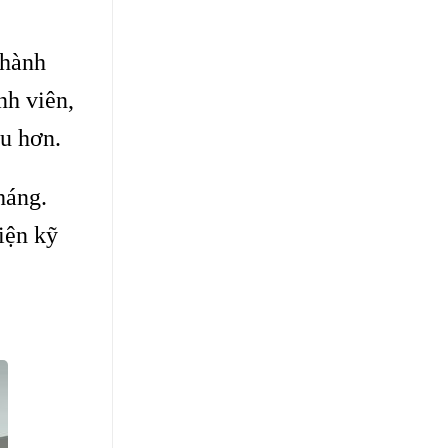
thành
nh viên,
ều hơn.
háng.
iện kỹ