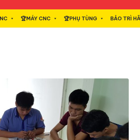
CNC
️🏆MÁY CNC
️🏆PHỤ TÙNG
BẢO TRÌ H