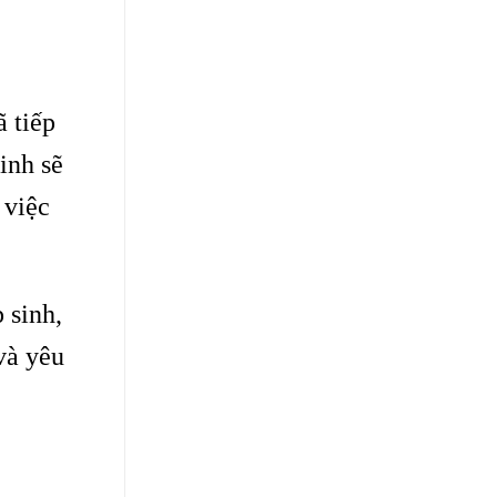
ã tiếp
inh sẽ
 việc
 sinh,
và yêu