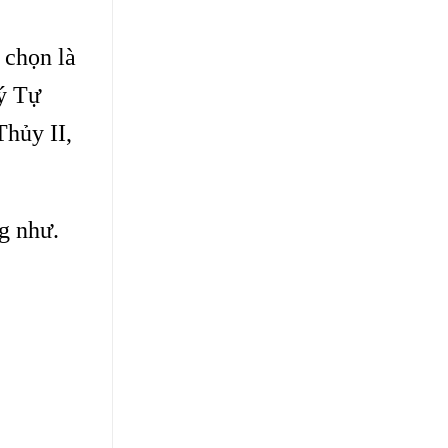
 chọn là
Lý Tự
hủy II,
g như.