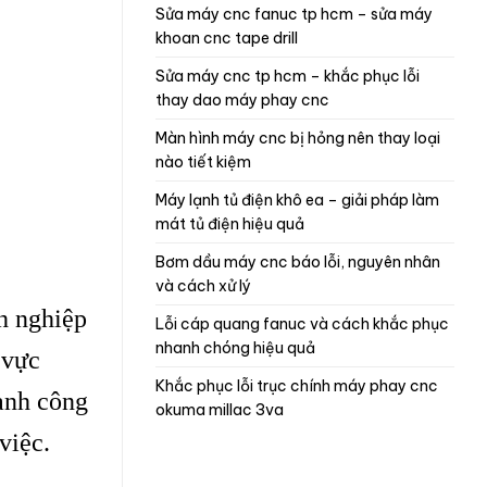
sửa máy cnc fanuc tp hcm – sửa máy
khoan cnc tape drill
sửa máy cnc tp hcm – khắc phục lỗi
thay dao máy phay cnc
màn hình máy cnc bị hỏng nên thay loại
nào tiết kiệm
máy lạnh tủ điện khô ea – giải pháp làm
mát tủ điện hiệu quả
bơm dầu máy cnc báo lỗi, nguyên nhân
và cách xử lý
h nghiệp
lỗi cáp quang fanuc và cách khắc phục
nhanh chóng hiệu quả
 vực
khắc phục lỗi trục chính máy phay cnc
hành công
okuma millac 3va
việc.