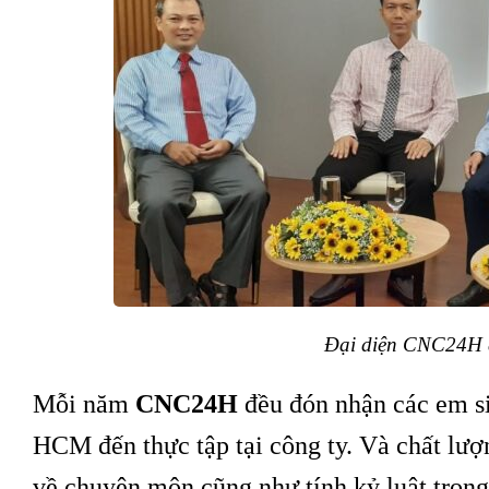
Đại diện CNC24H d
Mỗi năm
CNC24H
đều đón nhận các em si
HCM đến thực tập tại công ty. Và chất lượ
về chuyên môn cũng như tính kỷ luật trong