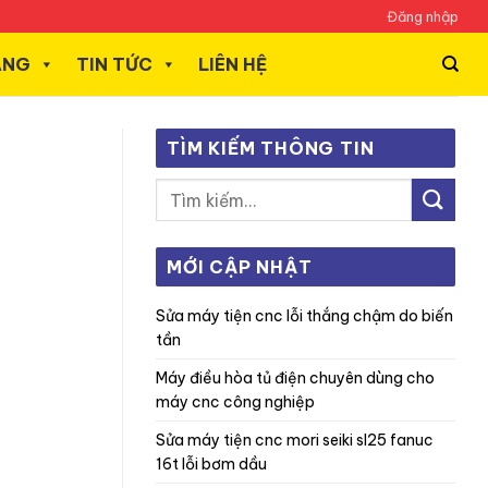
Đăng nhập
ÃNG
TIN TỨC
LIÊN HỆ
TÌM KIẾM THÔNG TIN
MỚI CẬP NHẬT
sửa máy tiện cnc lỗi thắng chậm do biến
tần
máy điều hòa tủ điện chuyên dùng cho
máy cnc công nghiệp
sửa máy tiện cnc mori seiki sl25 fanuc
16t lỗi bơm dầu