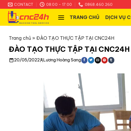
Skip
CONTACT
08:00 - 17:00
0868.460.260
to
TRANG CHỦ
DỊCH VỤ 
content
Trang chủ
»
ĐÀO TẠO THỰC TẬP TẠI CNC24H
ĐÀO TẠO THỰC TẬP TẠI CNC24H
20/05/2022
Lương Hoàng Sang