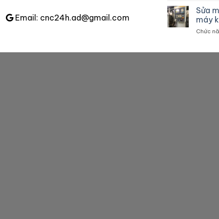
Sửa m
Email: cnc24h.ad@gmail.com
máy k
Chức năn