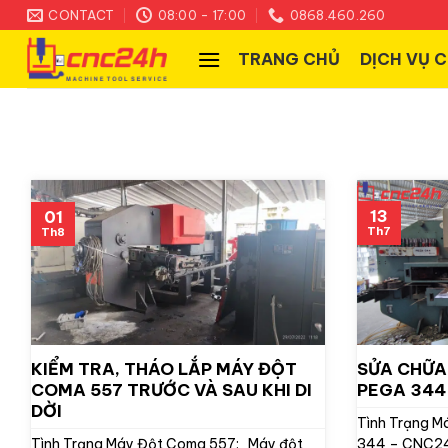
Skip
CONTACT
08:00 - 17:00
0868.460.260
to
TRANG CHỦ
DỊCH VỤ 
content
13
01
Th7
Th8
KIỂM TRA, THÁO LẮP MÁY ĐỘT
SỬA CHỮA MÁY ĐỘT AMADA
COMA 557 TRƯỚC VÀ SAU KHI DI
PEGA 344 
DỜI
Tình Trạng M
Tình Trạng Máy Đột Coma 557: Máy đột
344 – CNC24H