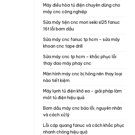
máy điều hòa tủ điện chuyên dùng cho
máy cnc công nghiệp
sửa máy tiện cnc mori seiki sl25 fanuc
16t lỗi bơm dầu
sửa máy cnc fanuc tp hcm – sửa máy
khoan cnc tape drill
sửa máy cnc tp hcm – khắc phục lỗi
thay dao máy phay cnc
màn hình máy cnc bị hỏng nên thay loại
nào tiết kiệm
máy lạnh tủ điện khô ea – giải pháp làm
mát tủ điện hiệu quả
bơm dầu máy cnc báo lỗi, nguyên nhân
và cách xử lý
lỗi cáp quang fanuc và cách khắc phục
nhanh chóng hiệu quả