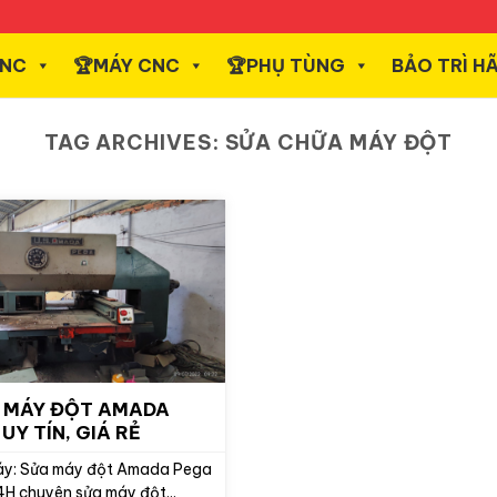
CNC
️🏆MÁY CNC
️🏆PHỤ TÙNG
BẢO TRÌ H
TAG ARCHIVES:
SỬA CHỮA MÁY ĐỘT
UY TÍN, GIÁ RẺ
áy: Sửa máy đột Amada Pega
 chuyên sửa máy đột...