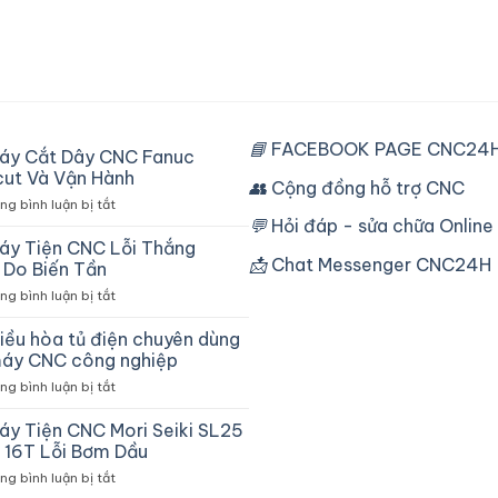
📘
FACEBOOK PAGE CNC24H
áy Cắt Dây CNC Fanuc
ut Và Vận Hành
👥
Cộng đồng hỗ trợ CNC
ở
g bình luận bị tắt
Sửa
💬
Hỏi đáp - sửa chữa Online
Máy
áy Tiện CNC Lỗi Thắng
Cắt
📩
Chat Messenger CNC24H
Do Biến Tần
Dây
ở
g bình luận bị tắt
CNC
Sửa
Fanuc
Máy
iều hòa tủ điện chuyên dùng
Robocut
Tiện
Và
áy CNC công nghiệp
CNC
Vận
ở
g bình luận bị tắt
Lỗi
Hành
Máy
Thắng
điều
áy Tiện CNC Mori Seiki SL25
Chậm
hòa
Do
 16T Lỗi Bơm Dầu
tủ
Biến
ở
g bình luận bị tắt
điện
Tần
Sửa