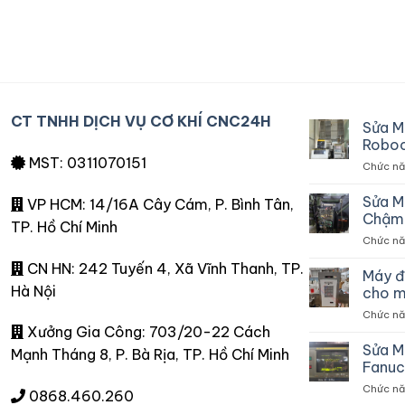
CT TNHH DỊCH VỤ CƠ KHÍ CNC24H
Sửa M
Roboc
MST: 0311070151
Chức năn
Sửa M
VP HCM: 14/16A Cây Cám, P. Bình Tân,
Chậm 
TP. Hồ Chí Minh
Chức năn
CN HN: 242 Tuyến 4, Xã Vĩnh Thanh, TP.
Máy đ
Hà Nội
cho m
Chức năn
Xưởng Gia Công: 703/20-22 Cách
Sửa M
Mạnh Tháng 8, P. Bà Rịa, TP. Hồ Chí Minh
Fanuc
Chức năn
0868.460.260