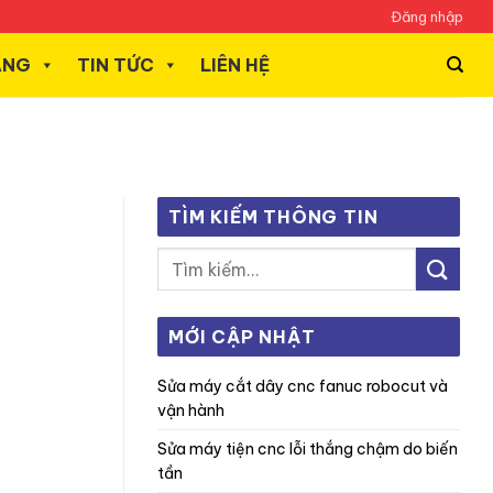
Đăng nhập
ÃNG
TIN TỨC
LIÊN HỆ
TÌM KIẾM THÔNG TIN
MỚI CẬP NHẬT
sửa máy cắt dây cnc fanuc robocut và
vận hành
sửa máy tiện cnc lỗi thắng chậm do biến
tần