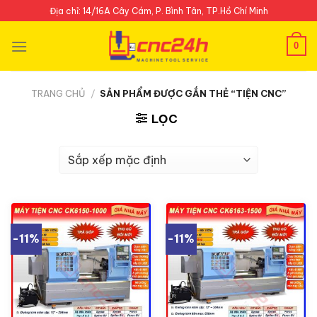
Skip
Địa chỉ: 14/16A Cây Cám, P. Bình Tân, TP.Hồ Chí Minh
to
content
0
TRANG CHỦ
/
SẢN PHẨM ĐƯỢC GẮN THẺ “TIỆN CNC”
LỌC
-11%
-11%