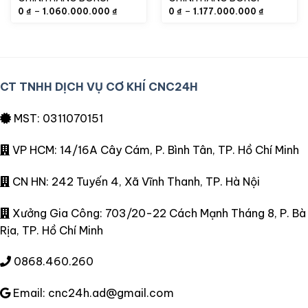
Khoảng
Khoảng
–
–
0
₫
1.060.000.000
₫
0
₫
1.177.000.000
₫
giá:
giá:
từ
từ
0 ₫
0 ₫
đến
đến
1.060.000.000 ₫
1.177.000
CT TNHH DỊCH VỤ CƠ KHÍ CNC24H
MST: 0311070151
VP HCM: 14/16A Cây Cám, P. Bình Tân, TP. Hồ Chí Minh
CN HN: 242 Tuyến 4, Xã Vĩnh Thanh, TP. Hà Nội
Xưởng Gia Công: 703/20-22 Cách Mạnh Tháng 8, P. Bà
Rịa, TP. Hồ Chí Minh
0868.460.260
Email: cnc24h.ad@gmail.com