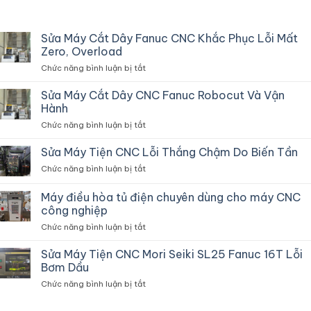
Sửa Máy Cắt Dây Fanuc CNC Khắc Phục Lỗi Mất
Zero, Overload
ở
Chức năng bình luận bị tắt
Sửa
Máy
Sửa Máy Cắt Dây CNC Fanuc Robocut Và Vận
Cắt
Hành
Dây
ở
Chức năng bình luận bị tắt
Fanuc
Sửa
CNC
Máy
Sửa Máy Tiện CNC Lỗi Thắng Chậm Do Biến Tần
Khắc
Cắt
Phục
ở
Chức năng bình luận bị tắt
Dây
Lỗi
Sửa
CNC
Mất
Máy
Máy điều hòa tủ điện chuyên dùng cho máy CNC
Fanuc
Zero,
Tiện
Robocut
công nghiệp
Overload
CNC
Và
ở
Chức năng bình luận bị tắt
Lỗi
Vận
Máy
Thắng
Hành
điều
Chậm
Sửa Máy Tiện CNC Mori Seiki SL25 Fanuc 16T Lỗi
hòa
Do
Bơm Dầu
tủ
Biến
ở
Chức năng bình luận bị tắt
điện
Tần
Sửa
chuyên
Máy
dùng