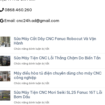
0868.460.260
Email: cnc24h.ad@gmail.com
Sửa Máy Cắt Dây CNC Fanuc Robocut Và Vận
Hành
ở
Chức năng bình luận bị tắt
Sửa
Máy
Sửa Máy Tiện CNC Lỗi Thắng Chậm Do Biến Tần
Cắt
ở
Chức năng bình luận bị tắt
Dây
Sửa
CNC
Máy
Máy điều hòa tủ điện chuyên dùng cho máy CNC
Fanuc
Tiện
Robocut
công nghiệp
CNC
Và
ở
Chức năng bình luận bị tắt
Lỗi
Vận
Máy
Thắng
Hành
điều
Chậm
Sửa Máy Tiện CNC Mori Seiki SL25 Fanuc 16T Lỗi
hòa
Do
Bơm Dầu
tủ
Biến
ở
Chức năng bình luận bị tắt
điện
Tần