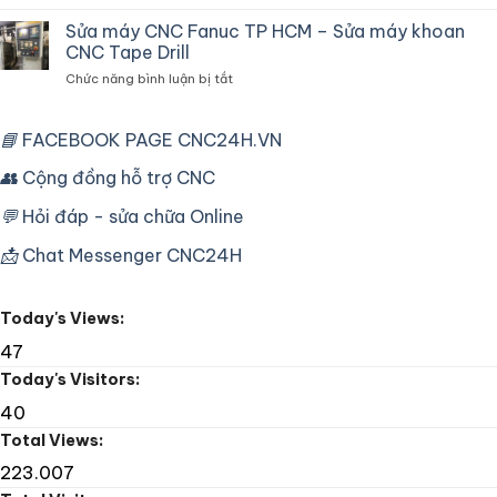
Sửa
chuyên
Máy
Sửa máy CNC Fanuc TP HCM – Sửa máy khoan
dùng
Tiện
cho
CNC Tape Drill
CNC
máy
ở
Chức năng bình luận bị tắt
Mori
CNC
Sửa
Seiki
công
máy
SL25
nghiệp
CNC
📘
FACEBOOK PAGE CNC24H.VN
Fanuc
Fanuc
16T
TP
👥
Cộng đồng hỗ trợ CNC
Lỗi
HCM
Bơm
–
Dầu
💬
Hỏi đáp - sửa chữa Online
Sửa
máy
📩
Chat Messenger CNC24H
khoan
CNC
Tape
Today's Views:
Drill
47
Today's Visitors:
40
Total Views:
223.007