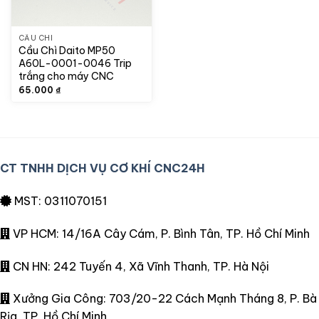
CẦU CHÌ
Cầu Chì Daito MP50
A60L-0001-0046 Trip
trắng cho máy CNC
65.000
₫
CT TNHH DỊCH VỤ CƠ KHÍ CNC24H
MST: 0311070151
VP HCM: 14/16A Cây Cám, P. Bình Tân, TP. Hồ Chí Minh
CN HN: 242 Tuyến 4, Xã Vĩnh Thanh, TP. Hà Nội
Xưởng Gia Công: 703/20-22 Cách Mạnh Tháng 8, P. Bà
Rịa, TP. Hồ Chí Minh