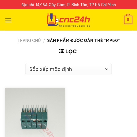
Skip
Địa chỉ: 14/16A Cây Cám, P. Bình Tân, TP.Hồ Chí Minh
to
content
0
TRANG CHỦ
/
SẢN PHẨM ĐƯỢC GẮN THẺ “MP50”
LỌC