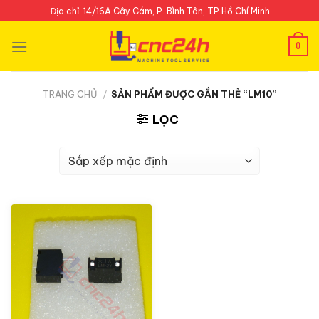
Skip
Địa chỉ: 14/16A Cây Cám, P. Bình Tân, TP.Hồ Chí Minh
to
content
0
TRANG CHỦ
/
SẢN PHẨM ĐƯỢC GẮN THẺ “LM10”
LỌC