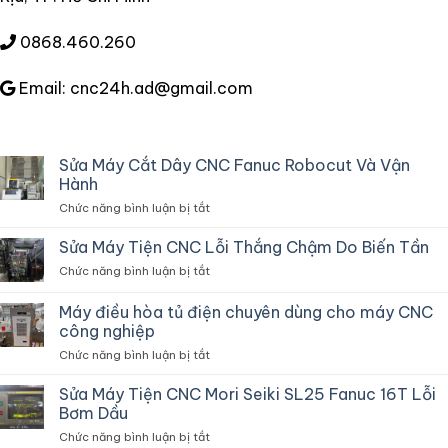
0868.460.260
Email: cnc24h.ad@gmail.com
Sửa Máy Cắt Dây CNC Fanuc Robocut Và Vận
Hành
ở
Chức năng bình luận bị tắt
Sửa
Máy
Sửa Máy Tiện CNC Lỗi Thắng Chậm Do Biến Tần
Cắt
ở
Chức năng bình luận bị tắt
Dây
Sửa
CNC
Máy
Máy điều hòa tủ điện chuyên dùng cho máy CNC
Fanuc
Tiện
Robocut
công nghiệp
CNC
Và
ở
Chức năng bình luận bị tắt
Lỗi
Vận
Máy
Thắng
Hành
điều
Chậm
Sửa Máy Tiện CNC Mori Seiki SL25 Fanuc 16T Lỗi
hòa
Do
Bơm Dầu
tủ
Biến
ở
Chức năng bình luận bị tắt
điện
Tần