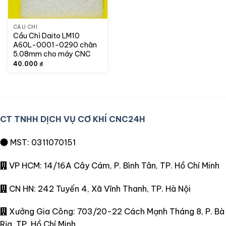
CẦU CHÌ
Cầu Chì Daito LM10
A60L-0001-0290 chân
5.08mm cho máy CNC
40.000
₫
CT TNHH DỊCH VỤ CƠ KHÍ CNC24H
MST: 0311070151
VP HCM: 14/16A Cây Cám, P. Bình Tân, TP. Hồ Chí Minh
CN HN: 242 Tuyến 4, Xã Vĩnh Thanh, TP. Hà Nội
Xưởng Gia Công: 703/20-22 Cách Mạnh Tháng 8, P. Bà
Rịa, TP. Hồ Chí Minh