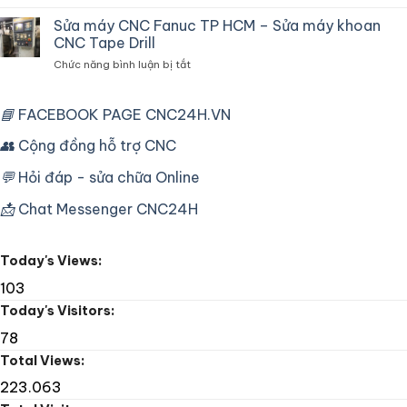
Sửa
chuyên
Máy
Sửa máy CNC Fanuc TP HCM – Sửa máy khoan
dùng
Tiện
cho
CNC Tape Drill
CNC
máy
ở
Chức năng bình luận bị tắt
Mori
CNC
Sửa
Seiki
công
máy
SL25
nghiệp
CNC
📘
FACEBOOK PAGE CNC24H.VN
Fanuc
Fanuc
16T
TP
👥
Cộng đồng hỗ trợ CNC
Lỗi
HCM
Bơm
–
Dầu
💬
Hỏi đáp - sửa chữa Online
Sửa
máy
📩
Chat Messenger CNC24H
khoan
CNC
Tape
Today's Views:
Drill
103
Today's Visitors:
78
Total Views:
223.063