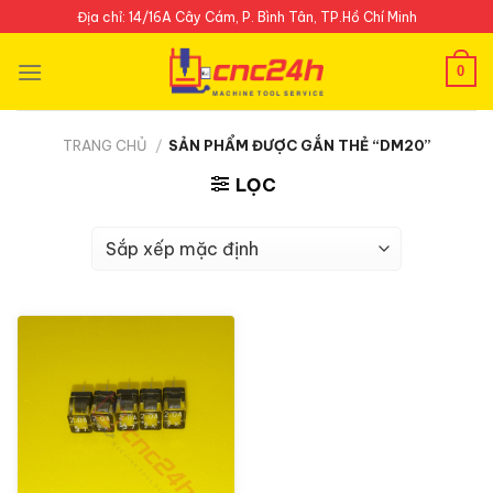
Skip
Địa chỉ: 14/16A Cây Cám, P. Bình Tân, TP.Hồ Chí Minh
to
content
0
TRANG CHỦ
/
SẢN PHẨM ĐƯỢC GẮN THẺ “DM20”
LỌC