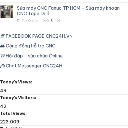
Sửa
chuyên
Máy
Sửa máy CNC Fanuc TP HCM – Sửa máy khoan
dùng
Tiện
cho
CNC Tape Drill
CNC
máy
ở
Chức năng bình luận bị tắt
Mori
CNC
Sửa
Seiki
công
máy
SL25
nghiệp
CNC
📘
FACEBOOK PAGE CNC24H.VN
Fanuc
Fanuc
16T
TP
👥
Cộng đồng hỗ trợ CNC
Lỗi
HCM
Bơm
–
Dầu
💬
Hỏi đáp - sửa chữa Online
Sửa
máy
📩
Chat Messenger CNC24H
khoan
CNC
Tape
Today's Views:
Drill
49
Today's Visitors:
42
Total Views:
223.009