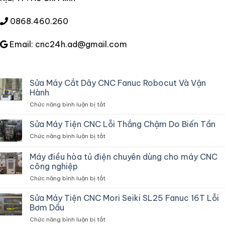
0868.460.260
Email: cnc24h.ad@gmail.com
Sửa Máy Cắt Dây CNC Fanuc Robocut Và Vận
Hành
ở
Chức năng bình luận bị tắt
Sửa
Máy
Sửa Máy Tiện CNC Lỗi Thắng Chậm Do Biến Tần
Cắt
ở
Chức năng bình luận bị tắt
Dây
Sửa
CNC
Máy
Máy điều hòa tủ điện chuyên dùng cho máy CNC
Fanuc
Tiện
Robocut
công nghiệp
CNC
Và
ở
Chức năng bình luận bị tắt
Lỗi
Vận
Máy
Thắng
Hành
điều
Chậm
Sửa Máy Tiện CNC Mori Seiki SL25 Fanuc 16T Lỗi
hòa
Do
Bơm Dầu
tủ
Biến
ở
Chức năng bình luận bị tắt
điện
Tần