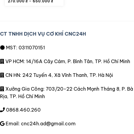
Khoảng
–
270.000
₫
650.000
₫
giá:
từ
270.000 ₫
đến
650.000 ₫
CT TNHH DỊCH VỤ CƠ KHÍ CNC24H
MST: 0311070151
VP HCM: 14/16A Cây Cám, P. Bình Tân, TP. Hồ Chí Minh
CN HN: 242 Tuyến 4, Xã Vĩnh Thanh, TP. Hà Nội
Xưởng Gia Công: 703/20-22 Cách Mạnh Tháng 8, P. Bà
Rịa, TP. Hồ Chí Minh
0868.460.260
Email: cnc24h.ad@gmail.com