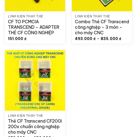
LINH KIỆN THAY THẾ
LINH KIỆN THAY THẾ
CF TO PCMCIA
Combo Thẻ CF Transcend
TRANSCEND – ADAPTER
công nghiệp – 3 món –
THẺ CF CÔNG NGHIỆP
cho máy CNC
Khoảng
–
151.000
₫
493.000
₫
835.000
₫
giá:
từ
493.00
đến
835.00
LINH KIỆN THAY THẾ
Thẻ CF Transcend CF200I
200x chuẩn công nghiệp
cho máy CNC