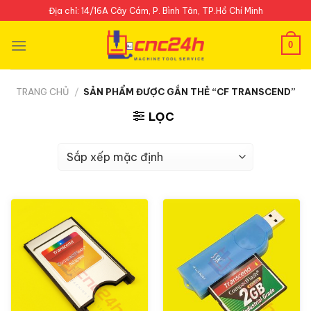
Skip
Địa chỉ: 14/16A Cây Cám, P. Bình Tân, TP.Hồ Chí Minh
to
content
0
TRANG CHỦ
/
SẢN PHẨM ĐƯỢC GẮN THẺ “CF TRANSCEND”
LỌC