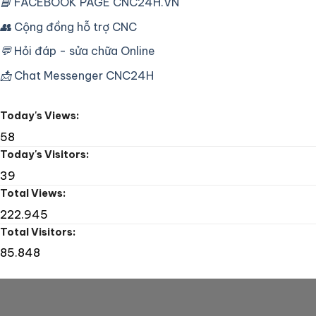
📘
FACEBOOK PAGE CNC24H.VN
Fanuc
Fanuc
16T
TP
👥
Cộng đồng hỗ trợ CNC
Lỗi
HCM
Bơm
–
Dầu
💬
Hỏi đáp - sửa chữa Online
Sửa
máy
📩
Chat Messenger CNC24H
khoan
CNC
Tape
Today's Views:
Drill
58
Today's Visitors:
39
Total Views:
222.945
Total Visitors:
85.848