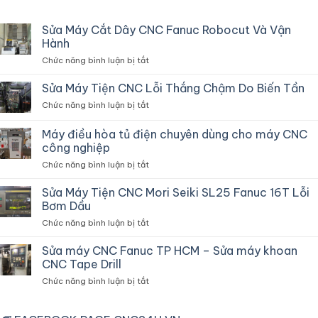
Sửa Máy Cắt Dây CNC Fanuc Robocut Và Vận
Hành
ở
Chức năng bình luận bị tắt
Sửa
Máy
Sửa Máy Tiện CNC Lỗi Thắng Chậm Do Biến Tần
Cắt
ở
Chức năng bình luận bị tắt
Dây
Sửa
CNC
Máy
Máy điều hòa tủ điện chuyên dùng cho máy CNC
Fanuc
Tiện
Robocut
công nghiệp
CNC
Và
ở
Chức năng bình luận bị tắt
Lỗi
Vận
Máy
Thắng
Hành
điều
Chậm
Sửa Máy Tiện CNC Mori Seiki SL25 Fanuc 16T Lỗi
hòa
Do
Bơm Dầu
tủ
Biến
ở
Chức năng bình luận bị tắt
điện
Tần
Sửa
chuyên
Máy
Sửa máy CNC Fanuc TP HCM – Sửa máy khoan
dùng
Tiện
cho
CNC Tape Drill
CNC
máy
ở
Chức năng bình luận bị tắt
Mori
CNC
Sửa
Seiki
công
máy
SL25
nghiệp
CNC