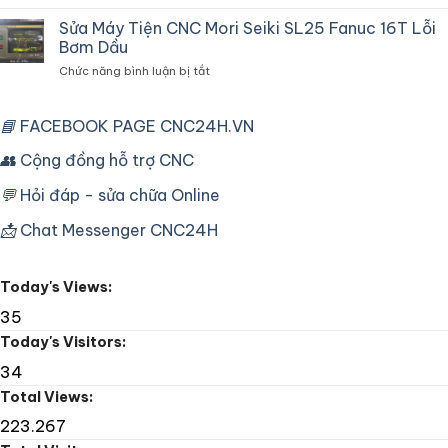
Máy
Thắng
Hành
điều
Chậm
Sửa Máy Tiện CNC Mori Seiki SL25 Fanuc 16T Lỗi
hòa
Do
Bơm Dầu
tủ
Biến
ở
Chức năng bình luận bị tắt
điện
Tần
Sửa
chuyên
Máy
dùng
Tiện
📘
FACEBOOK PAGE CNC24H.VN
cho
CNC
máy
Mori
👥
Cộng đồng hỗ trợ CNC
CNC
Seiki
công
SL25
nghiệp
💬
Hỏi đáp - sửa chữa Online
Fanuc
16T
📩
Chat Messenger CNC24H
Lỗi
Bơm
Dầu
Today's Views:
35
Today's Visitors:
34
Total Views:
223.267