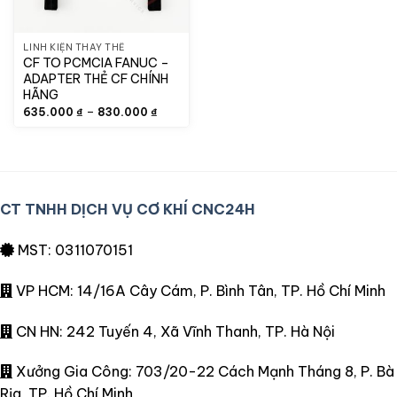
LINH KIỆN THAY THẾ
CF TO PCMCIA FANUC –
ADAPTER THẺ CF CHÍNH
HÃNG
Khoảng
–
635.000
₫
830.000
₫
giá:
từ
635.000 ₫
đến
830.000 ₫
CT TNHH DỊCH VỤ CƠ KHÍ CNC24H
MST: 0311070151
VP HCM: 14/16A Cây Cám, P. Bình Tân, TP. Hồ Chí Minh
CN HN: 242 Tuyến 4, Xã Vĩnh Thanh, TP. Hà Nội
Xưởng Gia Công: 703/20-22 Cách Mạnh Tháng 8, P. Bà
Rịa, TP. Hồ Chí Minh