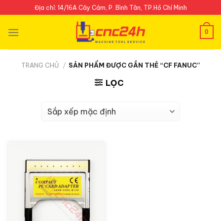
Skip
Địa chỉ: 14/16A Cây Cám, P. Bình Tân, TP.Hồ Chí Minh
to
content
0
TRANG CHỦ
/
SẢN PHẨM ĐƯỢC GẮN THẺ “CF FANUC”
LỌC