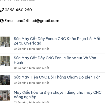
0868.460.260
Email: cnc24h.ad@gmail.com
Sửa Máy Cắt Dây Fanuc CNC Khắc Phục Lỗi Mất
Zero, Overload
ở
Chức năng bình luận bị tắt
Sửa
Máy
Sửa Máy Cắt Dây CNC Fanuc Robocut Và Vận
Cắt
Hành
Dây
ở
Chức năng bình luận bị tắt
Fanuc
Sửa
CNC
Máy
Sửa Máy Tiện CNC Lỗi Thắng Chậm Do Biến Tần
Khắc
Cắt
Phục
ở
Chức năng bình luận bị tắt
Dây
Lỗi
Sửa
CNC
Mất
Máy
Máy điều hòa tủ điện chuyên dùng cho máy CNC
Fanuc
Zero,
Tiện
Robocut
công nghiệp
Overload
CNC
Và
ở
Chức năng bình luận bị tắt
Lỗi
Vận