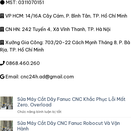
MST: 0311070151
VP HCM: 14/16A Cây Cám, P. Bình Tân, TP. Hồ Chí Minh
CN HN: 242 Tuyến 4, Xã Vĩnh Thanh, TP. Hà Nội
Xưởng Gia Công: 703/20-22 Cách Mạnh Tháng 8, P. Bà
Rịa, TP. Hồ Chí Minh
0868.460.260
Email: cnc24h.ad@gmail.com
Sửa Máy Cắt Dây Fanuc CNC Khắc Phục Lỗi Mất
Zero, Overload
ở
Chức năng bình luận bị tắt
Sửa
Máy
Sửa Máy Cắt Dây CNC Fanuc Robocut Và Vận
Cắt
Hành