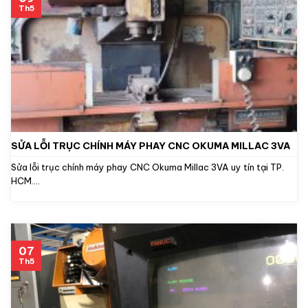
Th5
SỬA LỖI TRỤC CHÍNH MÁY PHAY CNC OKUMA MILLAC 3VA
Sửa lỗi trục chính máy phay CNC Okuma Millac 3VA uy tín tại TP.
HCM....
07
Th5