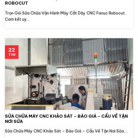
ROBOCUT
Trọn Gói Sửa Chữa Vận Hành Máy Cắt Dây CNC Fanuc Robocut.
Cam kết uy...
22
Th5
SỬA CHỮA MÁY CNC KHẢO SÁT – BÁO GIÁ – CẨU VỀ TẬN
NƠI SỬA
Sửa Chữa Máy CNC Khảo Sát – Báo Giá – Cẩu Về Tận Nơi Sửa....