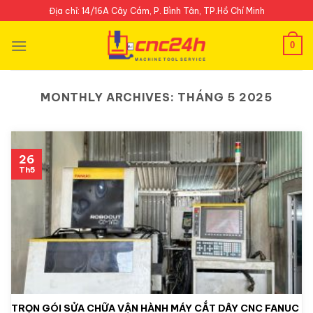
Skip
Địa chỉ: 14/16A Cây Cám, P. Bình Tân, TP.Hồ Chí Minh
to
content
0
MONTHLY ARCHIVES:
THÁNG 5 2025
26
Th5
TRỌN GÓI SỬA CHỮA VẬN HÀNH MÁY CẮT DÂY CNC FANUC