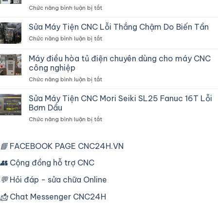
Dây
ở
Chức năng bình luận bị tắt
Fanuc
Sửa
CNC
Máy
Sửa Máy Tiện CNC Lỗi Thắng Chậm Do Biến Tần
Khắc
Cắt
Phục
ở
Chức năng bình luận bị tắt
Dây
Lỗi
Sửa
CNC
Mất
Máy
Máy điều hòa tủ điện chuyên dùng cho máy CNC
Fanuc
Zero,
Tiện
Robocut
công nghiệp
Overload
CNC
Và
ở
Chức năng bình luận bị tắt
Lỗi
Vận
Máy
Thắng
Hành
điều
Chậm
Sửa Máy Tiện CNC Mori Seiki SL25 Fanuc 16T Lỗi
hòa
Do
Bơm Dầu
tủ
Biến
ở
Chức năng bình luận bị tắt
điện
Tần
Sửa
chuyên
Máy
dùng
Tiện
📘
FACEBOOK PAGE CNC24H.VN
cho
CNC
máy
Mori
👥
Cộng đồng hỗ trợ CNC
CNC
Seiki
công
SL25
nghiệp
💬
Hỏi đáp - sửa chữa Online
Fanuc
16T
📩
Chat Messenger CNC24H
Lỗi
Bơm
Dầu