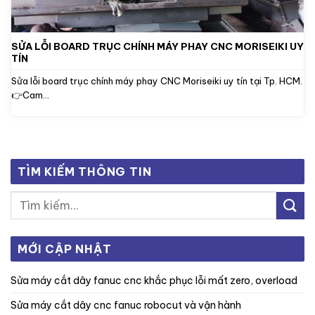
SỬA LỖI BOARD TRỤC CHÍNH MÁY PHAY CNC MORISEIKI UY
TÍN
Sửa lỗi board trục chính máy phay CNC Moriseiki uy tín tại Tp. HCM.
👉Cam...
TÌM KIẾM THÔNG TIN
MỚI CẬP NHẬT
sửa máy cắt dây fanuc cnc khắc phục lỗi mất zero, overload
sửa máy cắt dây cnc fanuc robocut và vận hành