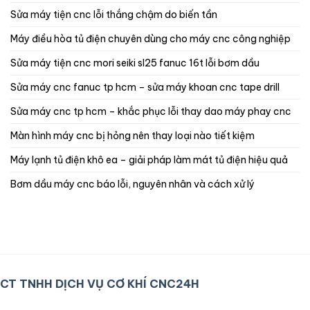
sửa máy tiện cnc lỗi thắng chậm do biến tần
máy điều hòa tủ điện chuyên dùng cho máy cnc công nghiệp
sửa máy tiện cnc mori seiki sl25 fanuc 16t lỗi bơm dầu
sửa máy cnc fanuc tp hcm – sửa máy khoan cnc tape drill
sửa máy cnc tp hcm – khắc phục lỗi thay dao máy phay cnc
màn hình máy cnc bị hỏng nên thay loại nào tiết kiệm
máy lạnh tủ điện khô ea – giải pháp làm mát tủ điện hiệu quả
bơm dầu máy cnc báo lỗi, nguyên nhân và cách xử lý
CT TNHH DỊCH VỤ CƠ KHÍ CNC24H