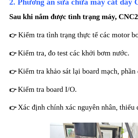
2. Phương án sửa chữa máy cắt dây
Sau khi nắm được tình trạng máy, CNC2
Kiểm tra tình trạng thực tế các motor 
👉
Kiểm tra, đo test các khởi bơm nước.
👉
Kiểm tra khảo sát lại board mạch, phần
👉
K
iểm tra board I/O.
👉
Xác định chính xác nguyên nhân, thiếu 
👉