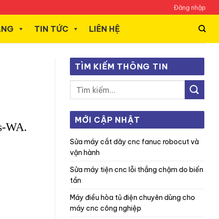
Đăng nhập
ÃNG
TIN TỨC
LIÊN HỆ
TÌM KIẾM THÔNG TIN
MỚI CẬP NHẬT
is-WA.
sửa máy cắt dây cnc fanuc robocut và
vận hành
sửa máy tiện cnc lỗi thắng chậm do biến
tần
máy điều hòa tủ điện chuyên dùng cho
máy cnc công nghiệp