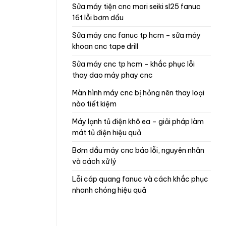
sửa máy tiện cnc mori seiki sl25 fanuc
16t lỗi bơm dầu
sửa máy cnc fanuc tp hcm – sửa máy
khoan cnc tape drill
sửa máy cnc tp hcm – khắc phục lỗi
thay dao máy phay cnc
màn hình máy cnc bị hỏng nên thay loại
nào tiết kiệm
máy lạnh tủ điện khô ea – giải pháp làm
mát tủ điện hiệu quả
bơm dầu máy cnc báo lỗi, nguyên nhân
và cách xử lý
lỗi cáp quang fanuc và cách khắc phục
nhanh chóng hiệu quả