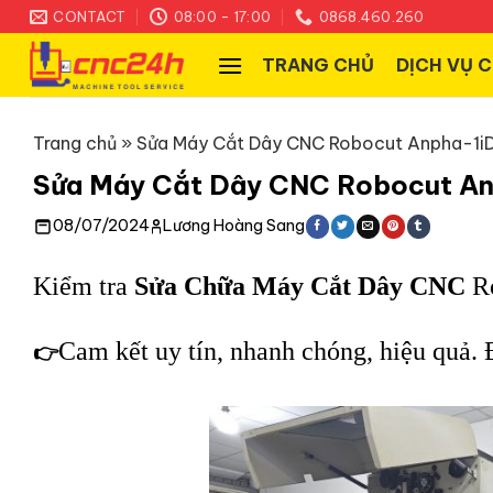
Skip
CONTACT
08:00 - 17:00
0868.460.260
to
TRANG CHỦ
DỊCH VỤ 
content
Trang chủ
»
Sửa Máy Cắt Dây CNC Robocut Anpha-1iD
Sửa Máy Cắt Dây CNC Robocut An
08/07/2024
Lương Hoàng Sang
Kiểm tra
Sửa Chữa Máy Cắt Dây CNC
Ro
Cam kết uy tín, nhanh chóng, hiệu quả. 
👉