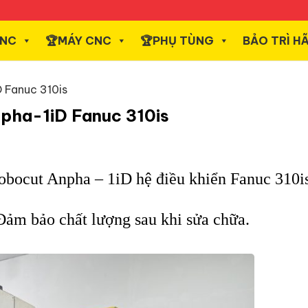
CNC
️🏆MÁY CNC
️🏆PHỤ TÙNG
BẢO TRÌ H
 Fanuc 310is
pha-1iD Fanuc 310is
bocut Anpha – 1iD hệ điều khiển Fanuc 310
Đảm bảo chất lượng sau khi sửa chữa.