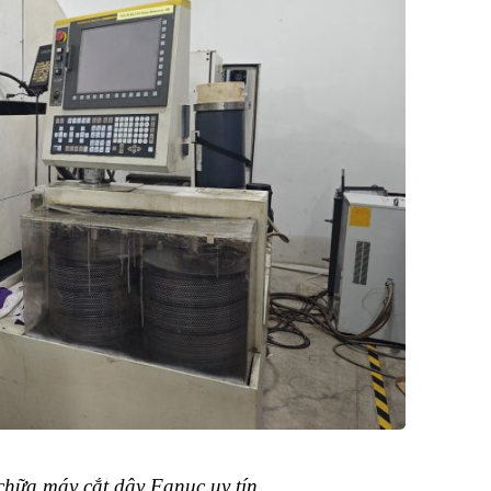
hữa máy cắt dây Fanuc uy tín.