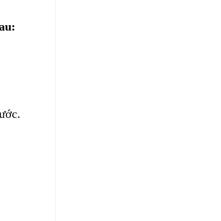
au:
nước.