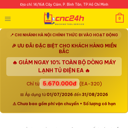
Skip
Địa chỉ: 14/16A Cây Cám, P. Bình Tân, TP.Hồ Chí Minh
to
content
0
📍 CHI NHÁNH HÀ NỘI CHÍNH THỨC ĐI VÀO HOẠT ĐỘNG
🎉 ƯU ĐÃI ĐẶC BIỆT CHO KHÁCH HÀNG MIỀN
BẮC
🔥 GIẢM NGAY
10%
TOÀN BỘ DÒNG MÁY
LẠNH TỦ ĐIỆN EA 🔥
5.670.000đ
Chỉ từ
(EA-320)
📅 Áp dụng từ
01/07/2026
đến
31/08/2026
⚠️ Chưa bao gồm phí vận chuyển • Số lượng có hạn