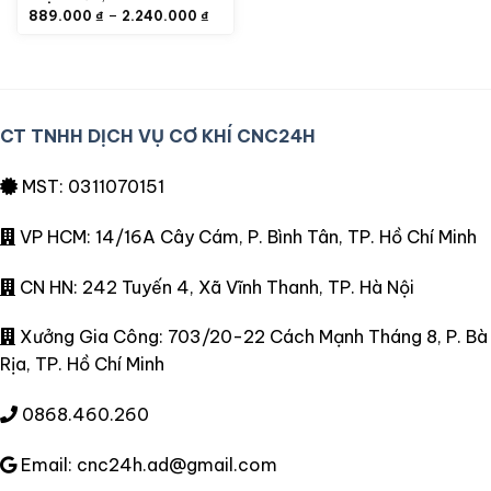
Khoảng
–
889.000
₫
2.240.000
₫
giá:
từ
889.000 ₫
đến
2.240.000 ₫
CT TNHH DỊCH VỤ CƠ KHÍ CNC24H
MST: 0311070151
VP HCM: 14/16A Cây Cám, P. Bình Tân, TP. Hồ Chí Minh
CN HN: 242 Tuyến 4, Xã Vĩnh Thanh, TP. Hà Nội
Xưởng Gia Công: 703/20-22 Cách Mạnh Tháng 8, P. Bà
Rịa, TP. Hồ Chí Minh
0868.460.260
Email: cnc24h.ad@gmail.com