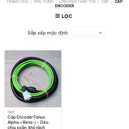
TRANG CHỦ
/
PHỤ TÙNG
/
LINH KIỆN THAY THẾ
/
CÁP
/
CÁP
ENCODER
LỌC
CÁP
Cáp Encoder Fanuc
Alpha-i Beta-i – Dẻo,
chịu xoắn, khó rách