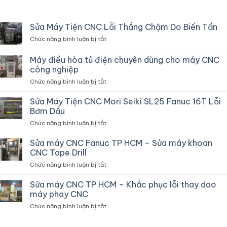
Sửa Máy Tiện CNC Lỗi Thắng Chậm Do Biến Tần
ở
Chức năng bình luận bị tắt
Sửa
Máy
Máy điều hòa tủ điện chuyên dùng cho máy CNC
Tiện
công nghiệp
CNC
ở
Chức năng bình luận bị tắt
Lỗi
Máy
Thắng
điều
Chậm
Sửa Máy Tiện CNC Mori Seiki SL25 Fanuc 16T Lỗi
hòa
Do
Bơm Dầu
tủ
Biến
ở
Chức năng bình luận bị tắt
điện
Tần
Sửa
chuyên
Máy
Sửa máy CNC Fanuc TP HCM – Sửa máy khoan
dùng
Tiện
cho
CNC Tape Drill
CNC
máy
ở
Chức năng bình luận bị tắt
Mori
CNC
Sửa
Seiki
công
máy
Sửa máy CNC TP HCM – Khắc phục lỗi thay dao
SL25
nghiệp
CNC
Fanuc
máy phay CNC
Fanuc
16T
ở
Chức năng bình luận bị tắt
TP
Lỗi
Sửa
HCM
Bơm
máy
–
Dầu