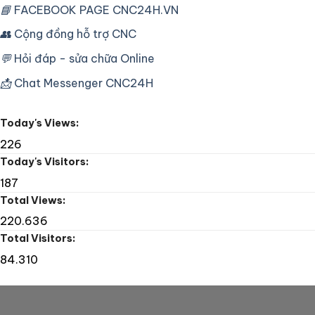
CNC
📘
FACEBOOK PAGE CNC24H.VN
Sửa
TP
máy
HCM
👥
Cộng đồng hỗ trợ CNC
khoan
–
CNC
Khắc
Tape
💬
Hỏi đáp - sửa chữa Online
phục
Drill
lỗi
📩
Chat Messenger CNC24H
thay
dao
máy
Today's Views:
phay
CNC
226
Today's Visitors:
187
Total Views:
220.636
Total Visitors:
84.310