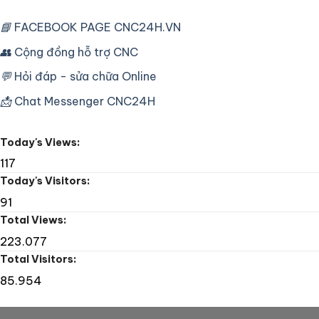
Seiki
công
máy
SL25
nghiệp
CNC
📘
FACEBOOK PAGE CNC24H.VN
Fanuc
Fanuc
16T
TP
👥
Cộng đồng hỗ trợ CNC
Lỗi
HCM
Bơm
–
Dầu
💬
Hỏi đáp - sửa chữa Online
Sửa
máy
📩
Chat Messenger CNC24H
khoan
CNC
Tape
Today's Views:
Drill
117
Today's Visitors:
91
Total Views:
223.077
Total Visitors:
85.954