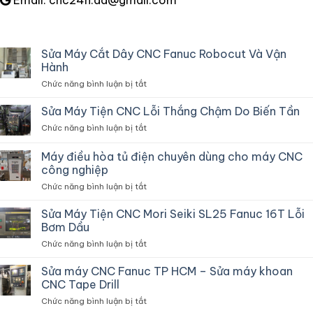
Email: cnc24h.ad@gmail.com
Sửa Máy Cắt Dây CNC Fanuc Robocut Và Vận
Hành
ở
Chức năng bình luận bị tắt
Sửa
Máy
Sửa Máy Tiện CNC Lỗi Thắng Chậm Do Biến Tần
Cắt
ở
Chức năng bình luận bị tắt
Dây
Sửa
CNC
Máy
Máy điều hòa tủ điện chuyên dùng cho máy CNC
Fanuc
Tiện
Robocut
công nghiệp
CNC
Và
ở
Chức năng bình luận bị tắt
Lỗi
Vận
Máy
Thắng
Hành
điều
Chậm
Sửa Máy Tiện CNC Mori Seiki SL25 Fanuc 16T Lỗi
hòa
Do
Bơm Dầu
tủ
Biến
ở
Chức năng bình luận bị tắt
điện
Tần
Sửa
chuyên
Máy
Sửa máy CNC Fanuc TP HCM – Sửa máy khoan
dùng
Tiện
cho
CNC Tape Drill
CNC
máy
ở
Chức năng bình luận bị tắt
Mori
CNC
Sửa