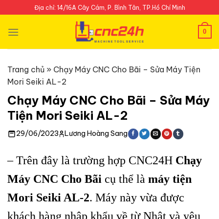
Skip
Địa chỉ: 14/16A Cây Cám, P. Bình Tân, TP.Hồ Chí Minh
to
content
0
Trang chủ
»
Chạy Máy CNC Cho Bãi – Sửa Máy Tiện
Mori Seiki AL-2
Chạy Máy CNC Cho Bãi – Sửa Máy
Tiện Mori Seiki AL-2
29/06/2023
Lương Hoàng Sang
– Trên đây là trường hợp CNC24H
Chạy
Máy CNC Cho Bãi
cụ thể là
máy tiện
Mori Seiki AL-2
. Máy này vừa được
khách hàng nhập khẩu về từ Nhật và yêu