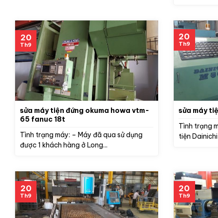
20
20
Th9
Th9
sửa máy tiện đứng okuma howa vtm-
sửa máy ti
65 fanuc 18t
Tình trạng m
Tình trạng máy: – Máy đã qua sử dụng
tiện Dainich
được 1 khách hàng ở Long...
20
20
Th9
Th9