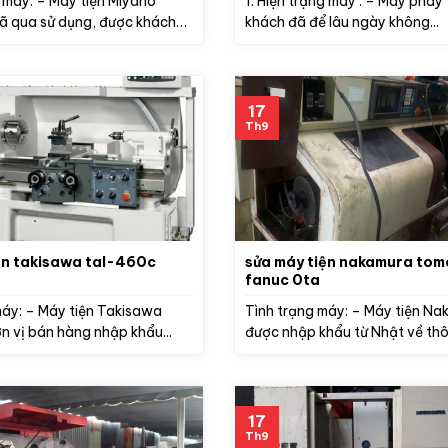
g máy: – Máy tiện Miyano
1. Hiện trạng máy : – Máy phay
 qua sử dụng, được khách
khách đã để lâu ngày không...
17
Th9
ện takisawa tal-460c
sửa máy tiện nakamura tom
fanuc 0ta
máy: – Máy tiện Takisawa
Tình trạng máy: – Máy tiện Na
n vị bán hàng nhập khẩu...
được nhập khẩu từ Nhật về th
các...
17
Th9