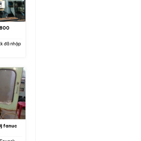
a800
kk đã nhập
j fanuc