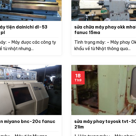
áy tiện dainichi dl-53
sửa chữa máy phay okk mh
pl
fanuc 15ma
máy: – Máy được các công ty
Tình trạng máy: – Máy phay O
 từ nhật nhưng...
khẩu về từ Nhật thông qua...
18
Th9
ện miyano bnc-20c fanuc
sửa máy phay toyosk tvt-30
21im