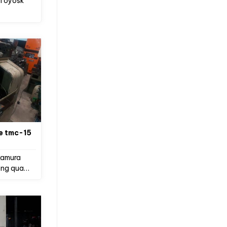
 Toyosk
e tmc-15
kamura
ông qua