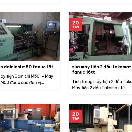
20
Th9
ện dainichi m50 fanuc 18t
sửa máy tiện 2 đầu takama
fanuc 16tt
áy tiện Dainichi M50: – Máy
Tình trạng máy tiện 2 đầu Tak
i M50 đươc các đơn vị...
Máy tiện 2 đầu Takamaz từ...
20
Th9