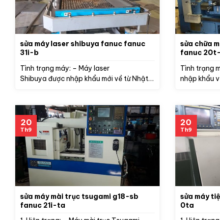
sửa máy laser shibuya fanuc fanuc
sửa chữa m
31i-b
fanuc 20t-
Tình trạng máy: – Máy laser
Tình trạng 
Shibuya được nhập khẩu mới về từ Nhật
nhập khẩu về
thông qua...
20
20
Th9
Th9
sửa máy mài trục tsugami g18-sb
sửa máy ti
fanuc 21i-ta
0ta