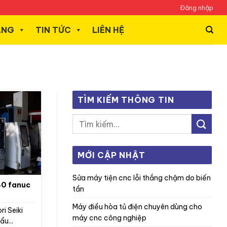
Đăng nhập
ÃNG
TIN TỨC
LIÊN HỆ
TÌM KIẾM THÔNG TIN
MỚI CẬP NHẬT
sửa máy tiện cnc lỗi thắng chậm do biến
tần
máy điều hòa tủ điện chuyên dùng cho
i Seiki
máy cnc công nghiệp
u...