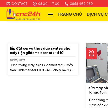
Skip
CONTACT
08:00 - 17:00
0868.460.260
to
TRANG CHỦ
DỊCH VỤ 
content
lắp đặt servo thay dao syntec cho
20
máy tiện gildemeister ctx-410
Th9
02/11/2021
Tình trạng máy tiện Gildemeister: – Máy
tiện Gildemeister CTX-410 chạy hệ điện
Heidenhain Plus...
sửa máy p
fanuc 15m
Tình trạng 
đươc các đơ