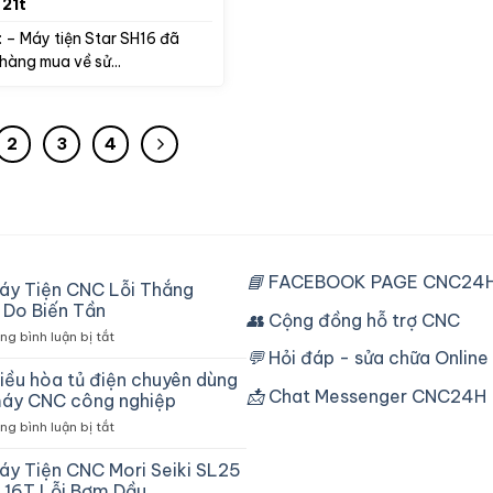
 21t
g: – Máy tiện Star SH16 đã
hàng mua về sử...
2
3
4
📘
FACEBOOK PAGE CNC24H
áy Tiện CNC Lỗi Thắng
Do Biến Tần
👥
Cộng đồng hỗ trợ CNC
ở
g bình luận bị tắt
Sửa
💬
Hỏi đáp - sửa chữa Online
Máy
iều hòa tủ điện chuyên dùng
Tiện
📩
Chat Messenger CNC24H
áy CNC công nghiệp
CNC
ở
g bình luận bị tắt
Lỗi
Máy
Thắng
điều
áy Tiện CNC Mori Seiki SL25
Chậm
hòa
Do
 16T Lỗi Bơm Dầu