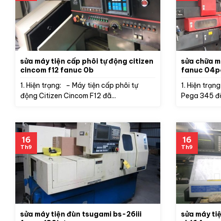
sửa máy tiện cấp phôi tự động citizen
sửa chữa máy đột amada p
cincom f12 fanuc 0b
fanuc 04
1. Hiện trạng: – Máy tiện cấp phôi tự
1. Hiện trạ
động Citizen Cincom F12 đã...
Pega 345 đã
16
16
Th9
Th9
sửa máy tiện đùn tsugami bs-26iii
sửa máy ti