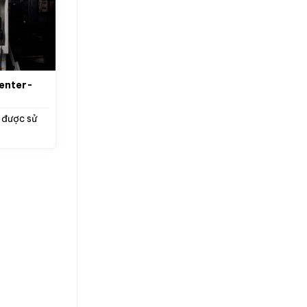
enter-
 được sử