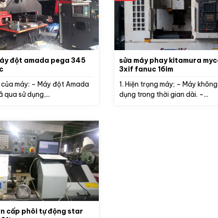
ega 345
sửa máy phay kitamura myc
pc
3xif fanuc 16im
ng của máy: – Máy đột Amada
1. Hiện trạng máy; – Máy không
 qua sử dụng,...
dụng trong thời gian dài. –...
ện cấp phôi tự động star