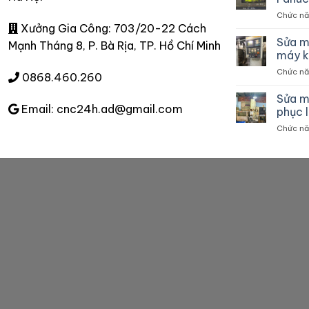
Chức năn
Xưởng Gia Công: 703/20-22 Cách
Sửa m
Mạnh Tháng 8, P. Bà Rịa, TP. Hồ Chí Minh
máy k
Chức năn
0868.460.260
Sửa m
Email: cnc24h.ad@gmail.com
phục 
Chức năn