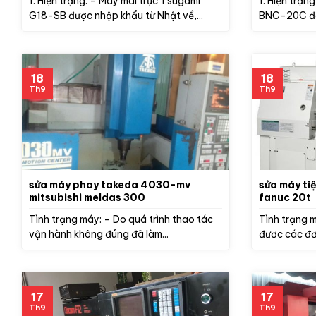
1. Hiện trạng: – Máy mài trục Tsugami
1. Hiện trạn
G18-SB được nhập khẩu từ Nhật về,...
BNC-20C đã
mua...
18
18
Th9
Th9
sửa máy phay takeda 4030-mv
sửa máy ti
mitsubishi meldas 300
fanuc 20t
Tình trạng máy: – Do quá trình thao tác
Tình trạng 
vận hành không đúng đã làm...
đươc các đơ
17
17
Th9
Th9