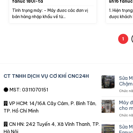
fanuc 180i-ta
sh16 fanuc
Tình trạng máy: – Máy đươc các đơn vị
1. Hiện trạn
bán hàng nhập khẩu về từ...
được khách 
1
CT TNHH DỊCH VỤ CƠ KHÍ CNC24H
Sửa M
Chậm 
MST: 0311070151
Chức năn
Máy đ
VP HCM: 14/16A Cây Cám, P. Bình Tân,
cho m
TP. Hồ Chí Minh
Chức năn
CN HN: 242 Tuyến 4, Xã Vĩnh Thanh, TP.
Sửa M
Hà Nội
Fanuc