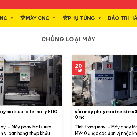
CNC
️🏆MÁY CNC
️🏆PHỤ TÙNG
BẢO TRÌ H
CHỦNG LOẠI MÁY
20
Th9
hay matsuura ternary 800
sửa máy phay mori seiki mv40 fanuc
0mc
máy: – Máy phay Matsuura
Tình trạng máy: – Máy phay Mor
n vị bán hàng nhập khẩu...
MV40 được các đơn vị nhập khẩ