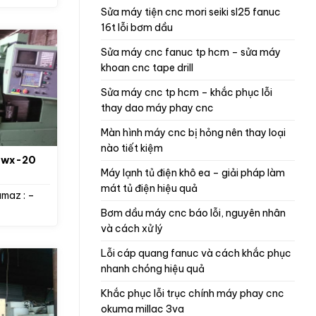
sửa máy tiện cnc mori seiki sl25 fanuc
16t lỗi bơm dầu
sửa máy cnc fanuc tp hcm – sửa máy
khoan cnc tape drill
sửa máy cnc tp hcm – khắc phục lỗi
thay dao máy phay cnc
màn hình máy cnc bị hỏng nên thay loại
nào tiết kiệm
z wx-20
máy lạnh tủ điện khô ea – giải pháp làm
mát tủ điện hiệu quả
amaz : –
bơm dầu máy cnc báo lỗi, nguyên nhân
và cách xử lý
lỗi cáp quang fanuc và cách khắc phục
nhanh chóng hiệu quả
khắc phục lỗi trục chính máy phay cnc
okuma millac 3va