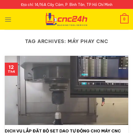
Skip
Địa chỉ: 14/16A Cây Cám, P. Bình Tân, TP.Hồ Chí Minh
to
content
0
TAG ARCHIVES:
MÁY PHAY CNC
12
Th4
DỊCH VỤ LẮP ĐẶT BỘ SET DAO TỰ ĐỘNG CHO MÁY CNC