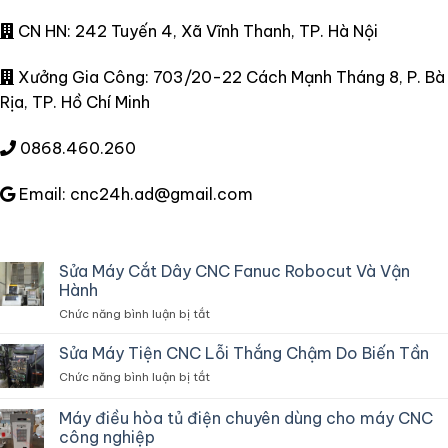
CN HN: 242 Tuyến 4, Xã Vĩnh Thanh, TP. Hà Nội
Xưởng Gia Công: 703/20-22 Cách Mạnh Tháng 8, P. Bà
Rịa, TP. Hồ Chí Minh
0868.460.260
Email: cnc24h.ad@gmail.com
Sửa Máy Cắt Dây CNC Fanuc Robocut Và Vận
Hành
ở
Chức năng bình luận bị tắt
Sửa
Máy
Sửa Máy Tiện CNC Lỗi Thắng Chậm Do Biến Tần
Cắt
ở
Chức năng bình luận bị tắt
Dây
Sửa
CNC
Máy
Máy điều hòa tủ điện chuyên dùng cho máy CNC
Fanuc
Tiện
Robocut
công nghiệp
CNC