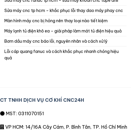
sửa máy cnc fanuc tp hcm – sửa máy khoan cnc tape drill
sửa máy cnc tp hcm – khắc phục lỗi thay dao máy phay cnc
màn hình máy cnc bị hỏng nên thay loại nào tiết kiệm
máy lạnh tủ điện khô ea – giải pháp làm mát tủ điện hiệu quả
bơm dầu máy cnc báo lỗi, nguyên nhân và cách xử lý
lỗi cáp quang fanuc và cách khắc phục nhanh chóng hiệu
quả
CT TNHH DỊCH VỤ CƠ KHÍ CNC24H
MST: 0311070151
VP HCM: 14/16A Cây Cám, P. Bình Tân, TP. Hồ Chí Minh