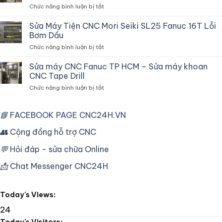
Và
ở
Chức năng bình luận bị tắt
Lỗi
Vận
Máy
Thắng
Hành
điều
Chậm
Sửa Máy Tiện CNC Mori Seiki SL25 Fanuc 16T Lỗi
hòa
Do
Bơm Dầu
tủ
Biến
ở
Chức năng bình luận bị tắt
điện
Tần
Sửa
chuyên
Máy
Sửa máy CNC Fanuc TP HCM – Sửa máy khoan
dùng
Tiện
cho
CNC Tape Drill
CNC
máy
ở
Chức năng bình luận bị tắt
Mori
CNC
Sửa
Seiki
công
máy
SL25
nghiệp
CNC
📘
FACEBOOK PAGE CNC24H.VN
Fanuc
Fanuc
16T
TP
👥
Cộng đồng hỗ trợ CNC
Lỗi
HCM
Bơm
–
Dầu
💬
Hỏi đáp - sửa chữa Online
Sửa
máy
📩
Chat Messenger CNC24H
khoan
CNC
Tape
Today's Views:
Drill
24
Today's Visitors: