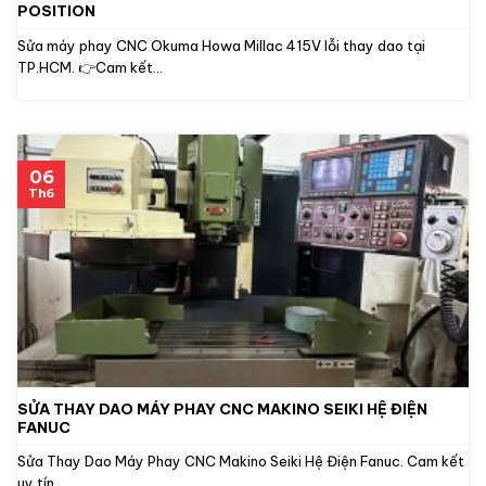
POSITION
Sửa máy phay CNC Okuma Howa Millac 415V lỗi thay dao tại
TP.HCM. 👉Cam kết...
06
Th6
SỬA THAY DAO MÁY PHAY CNC MAKINO SEIKI HỆ ĐIỆN
FANUC
Sửa Thay Dao Máy Phay CNC Makino Seiki Hệ Điện Fanuc. Cam kết
uy tín,...