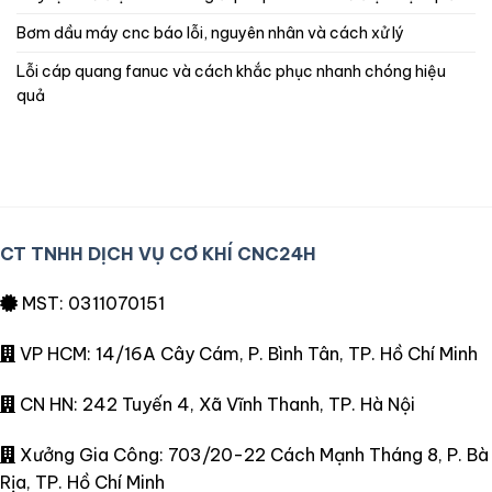
bơm dầu máy cnc báo lỗi, nguyên nhân và cách xử lý
lỗi cáp quang fanuc và cách khắc phục nhanh chóng hiệu
quả
CT TNHH DỊCH VỤ CƠ KHÍ CNC24H
MST: 0311070151
VP HCM: 14/16A Cây Cám, P. Bình Tân, TP. Hồ Chí Minh
CN HN: 242 Tuyến 4, Xã Vĩnh Thanh, TP. Hà Nội
Xưởng Gia Công: 703/20-22 Cách Mạnh Tháng 8, P. Bà
Rịa, TP. Hồ Chí Minh