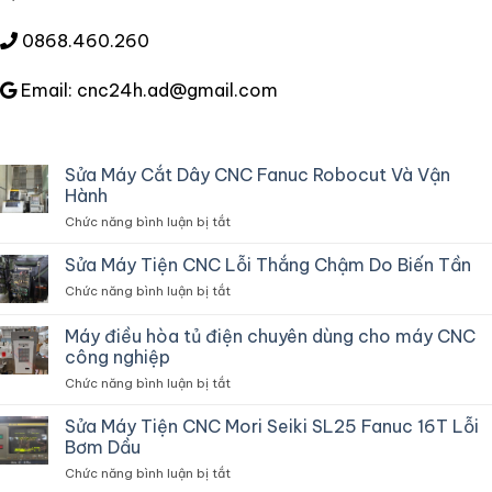
0868.460.260
Email: cnc24h.ad@gmail.com
Sửa Máy Cắt Dây CNC Fanuc Robocut Và Vận
Hành
ở
Chức năng bình luận bị tắt
Sửa
Máy
Sửa Máy Tiện CNC Lỗi Thắng Chậm Do Biến Tần
Cắt
ở
Chức năng bình luận bị tắt
Dây
Sửa
CNC
Máy
Máy điều hòa tủ điện chuyên dùng cho máy CNC
Fanuc
Tiện
Robocut
công nghiệp
CNC
Và
ở
Chức năng bình luận bị tắt
Lỗi
Vận
Máy
Thắng
Hành
điều
Chậm
Sửa Máy Tiện CNC Mori Seiki SL25 Fanuc 16T Lỗi
hòa
Do
Bơm Dầu
tủ
Biến
ở
Chức năng bình luận bị tắt
điện
Tần
Sửa