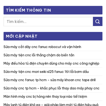
TÌM KIẾM THÔNG TIN
MỚI CẬP NHẬT
sửa máy cắt dây cnc fanuc robocut và vận hành
sửa máy tiện cnc lỗi thắng chậm do biến tần
máy điều hòa tủ điện chuyên dùng cho máy cnc công nghiệp
sửa máy tiện cnc mori seiki sl25 fanuc 16t lỗi bơm dầu
sửa máy cnc fanuc tp hcm – sửa máy khoan cnc tape drill
sửa máy cnc tp hcm – khắc phục lỗi thay dao máy phay cnc
màn hình máy cnc bị hỏng nên thay loại nào tiết kiệm
máy lạnh tủ điện khô ea – giải pháp làm mát tủ điện hiệu quả