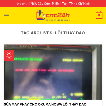
Skip
Địa chỉ: 14/16A Cây Cám, P. Bình Tân, TP.Hồ Chí Minh
to
content
0
TAG ARCHIVES:
LỖI THAY DAO
29
Th7
SỬA MÁY PHAY CNC OKUMA HOWA LỖI THAY DAO