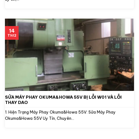
14
Th12
SỬA MÁY PHAY OKUMA&HOWA 55V BỊ LỖI W01 VÀ LỖI
THAY DAO
1. Hiện Trạng Máy Phay Okuma&Howa 55V: Sửa Máy Phay
Okuma&Howa 55V Uy Tín, Chuyên...