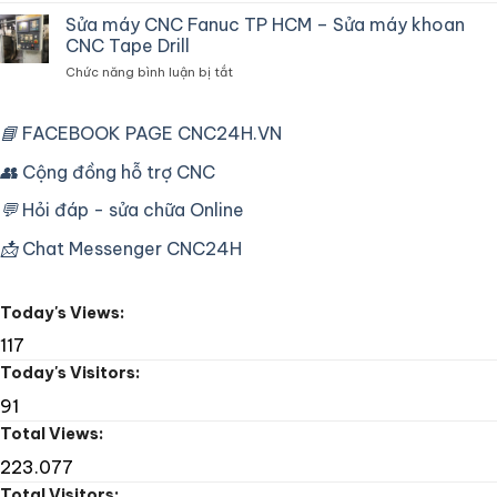
chuyên
Máy
Sửa máy CNC Fanuc TP HCM – Sửa máy khoan
dùng
Tiện
cho
CNC Tape Drill
CNC
máy
ở
Chức năng bình luận bị tắt
Mori
CNC
Sửa
Seiki
công
máy
SL25
nghiệp
CNC
📘
FACEBOOK PAGE CNC24H.VN
Fanuc
Fanuc
16T
TP
👥
Cộng đồng hỗ trợ CNC
Lỗi
HCM
Bơm
–
Dầu
💬
Hỏi đáp - sửa chữa Online
Sửa
máy
📩
Chat Messenger CNC24H
khoan
CNC
Tape
Today's Views:
Drill
117
Today's Visitors:
91
Total Views:
223.077
Total Visitors: