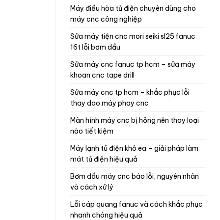
máy điều hòa tủ điện chuyên dùng cho
máy cnc công nghiệp
sửa máy tiện cnc mori seiki sl25 fanuc
16t lỗi bơm dầu
sửa máy cnc fanuc tp hcm – sửa máy
khoan cnc tape drill
sửa máy cnc tp hcm – khắc phục lỗi
thay dao máy phay cnc
màn hình máy cnc bị hỏng nên thay loại
nào tiết kiệm
máy lạnh tủ điện khô ea – giải pháp làm
mát tủ điện hiệu quả
bơm dầu máy cnc báo lỗi, nguyên nhân
và cách xử lý
lỗi cáp quang fanuc và cách khắc phục
nhanh chóng hiệu quả