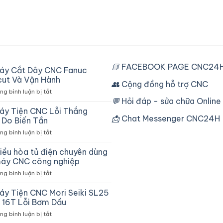
📘
FACEBOOK PAGE CNC24H
áy Cắt Dây CNC Fanuc
ut Và Vận Hành
👥
Cộng đồng hỗ trợ CNC
ở
g bình luận bị tắt
Sửa
💬
Hỏi đáp - sửa chữa Online
Máy
áy Tiện CNC Lỗi Thắng
Cắt
📩
Chat Messenger CNC24H
Do Biến Tần
Dây
ở
g bình luận bị tắt
CNC
Sửa
Fanuc
Máy
iều hòa tủ điện chuyên dùng
Robocut
Tiện
Và
áy CNC công nghiệp
CNC
Vận
ở
g bình luận bị tắt
Lỗi
Hành
Máy
Thắng
điều
áy Tiện CNC Mori Seiki SL25
Chậm
hòa
Do
 16T Lỗi Bơm Dầu
tủ
Biến
ở
g bình luận bị tắt
điện
Tần
Sửa