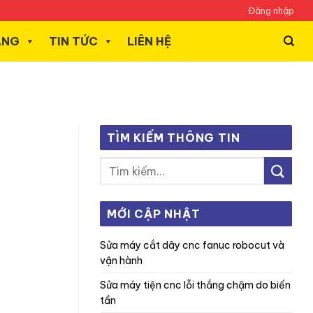
Đăng nhập
ÃNG
TIN TỨC
LIÊN HỆ
TÌM KIẾM THÔNG TIN
MỚI CẬP NHẬT
sửa máy cắt dây cnc fanuc robocut và
vận hành
sửa máy tiện cnc lỗi thắng chậm do biến
tần