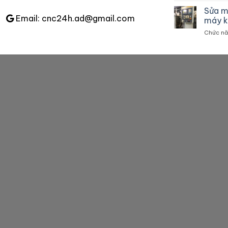
Sửa m
Email: cnc24h.ad@gmail.com
máy k
Chức năn