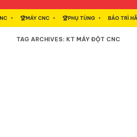
CNC
️🏆MÁY CNC
️🏆PHỤ TÙNG
BẢO TRÌ H
TAG ARCHIVES:
KT MÁY ĐỘT CNC