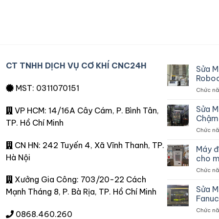
CT TNHH DỊCH VỤ CƠ KHÍ CNC24H
Sửa M
Roboc
MST: 0311070151
Chức năn
Sửa M
VP HCM: 14/16A Cây Cám, P. Bình Tân,
Chậm 
TP. Hồ Chí Minh
Chức năn
CN HN: 242 Tuyến 4, Xã Vĩnh Thanh, TP.
Máy đ
Hà Nội
cho m
Chức năn
Xưởng Gia Công: 703/20-22 Cách
Sửa M
Mạnh Tháng 8, P. Bà Rịa, TP. Hồ Chí Minh
Fanuc
Chức năn
0868.460.260