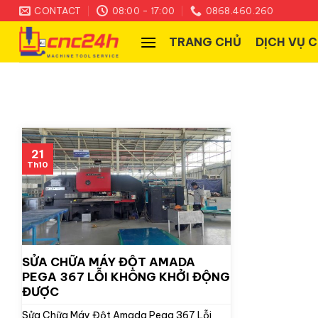
Skip
CONTACT
08:00 - 17:00
0868.460.260
to
TRANG CHỦ
DỊCH VỤ 
content
21
Th10
SỬA CHỮA MÁY ĐỘT AMADA
PEGA 367 LỖI KHÔNG KHỞI ĐỘNG
ĐƯỢC
Sửa Chữa Máy Đột Amada Pega 367 Lỗi