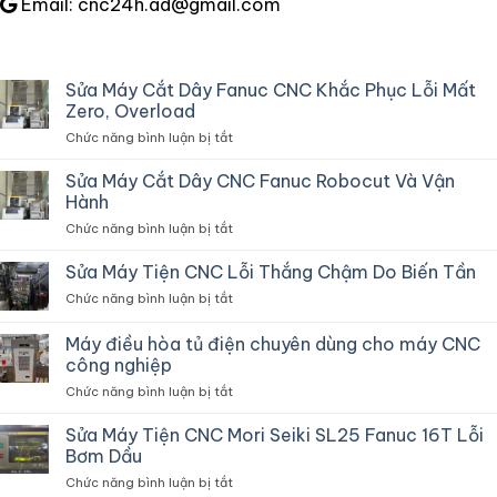
Email: cnc24h.ad@gmail.com
Sửa Máy Cắt Dây Fanuc CNC Khắc Phục Lỗi Mất
Zero, Overload
ở
Chức năng bình luận bị tắt
Sửa
Máy
Sửa Máy Cắt Dây CNC Fanuc Robocut Và Vận
Cắt
Hành
Dây
ở
Chức năng bình luận bị tắt
Fanuc
Sửa
CNC
Máy
Sửa Máy Tiện CNC Lỗi Thắng Chậm Do Biến Tần
Khắc
Cắt
Phục
ở
Chức năng bình luận bị tắt
Dây
Lỗi
Sửa
CNC
Mất
Máy
Máy điều hòa tủ điện chuyên dùng cho máy CNC
Fanuc
Zero,
Tiện
Robocut
công nghiệp
Overload
CNC
Và
ở
Chức năng bình luận bị tắt
Lỗi
Vận
Máy
Thắng
Hành
điều
Chậm
Sửa Máy Tiện CNC Mori Seiki SL25 Fanuc 16T Lỗi
hòa
Do
Bơm Dầu
tủ
Biến
ở
Chức năng bình luận bị tắt
điện
Tần