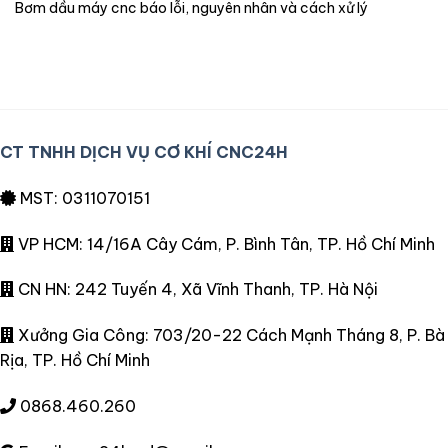
bơm dầu máy cnc báo lỗi, nguyên nhân và cách xử lý
CT TNHH DỊCH VỤ CƠ KHÍ CNC24H
MST: 0311070151
VP HCM: 14/16A Cây Cám, P. Bình Tân, TP. Hồ Chí Minh
CN HN: 242 Tuyến 4, Xã Vĩnh Thanh, TP. Hà Nội
Xưởng Gia Công: 703/20-22 Cách Mạnh Tháng 8, P. Bà
Rịa, TP. Hồ Chí Minh
0868.460.260