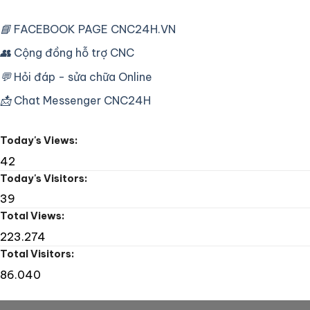
Sửa
chuyên
Máy
dùng
Tiện
📘
FACEBOOK PAGE CNC24H.VN
cho
CNC
máy
Mori
👥
Cộng đồng hỗ trợ CNC
CNC
Seiki
công
SL25
nghiệp
💬
Hỏi đáp - sửa chữa Online
Fanuc
16T
📩
Chat Messenger CNC24H
Lỗi
Bơm
Dầu
Today's Views:
42
Today's Visitors:
39
Total Views:
223.274
Total Visitors:
86.040