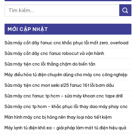
MỚI CẬP NHẬT
sửa máy cắt dây fanuc cnc khắc phục lỗi mất zero, overload
sửa máy cắt dây cnc fanuc robocut và vận hành
sửa máy tiện cnc lỗi thắng chậm do biến tần
máy điều hòa tủ điện chuyên dùng cho máy cnc công nghiệp
sửa máy tiện cnc mori seiki sl25 fanuc 16t lỗi bơm dầu
sửa máy cnc fanuc tp hcm – sửa máy khoan cnc tape drill
sửa máy cnc tp hcm – khắc phục lỗi thay dao máy phay cnc
màn hình máy cnc bị hỏng nên thay loại nào tiết kiệm
máy lạnh tủ điện khô ea – giải pháp làm mát tủ điện hiệu quả