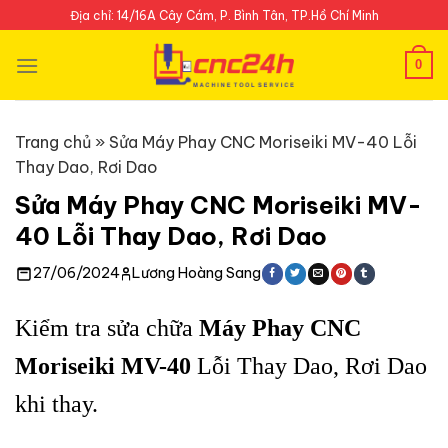
Skip
Địa chỉ: 14/16A Cây Cám, P. Bình Tân, TP.Hồ Chí Minh
to
content
0
Trang chủ
»
Sửa Máy Phay CNC Moriseiki MV-40 Lỗi
Thay Dao, Rơi Dao
Sửa Máy Phay CNC Moriseiki MV-
40 Lỗi Thay Dao, Rơi Dao
27/06/2024
Lương Hoàng Sang
Kiểm tra sửa chữa
Máy Phay CNC
Moriseiki MV-40
Lỗi Thay Dao, Rơi Dao
khi thay.