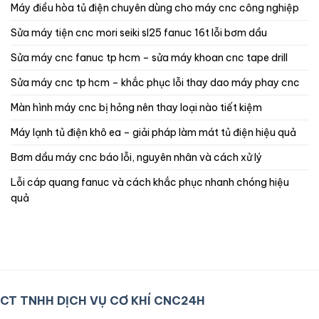
máy điều hòa tủ điện chuyên dùng cho máy cnc công nghiệp
sửa máy tiện cnc mori seiki sl25 fanuc 16t lỗi bơm dầu
sửa máy cnc fanuc tp hcm – sửa máy khoan cnc tape drill
sửa máy cnc tp hcm – khắc phục lỗi thay dao máy phay cnc
màn hình máy cnc bị hỏng nên thay loại nào tiết kiệm
máy lạnh tủ điện khô ea – giải pháp làm mát tủ điện hiệu quả
bơm dầu máy cnc báo lỗi, nguyên nhân và cách xử lý
lỗi cáp quang fanuc và cách khắc phục nhanh chóng hiệu
quả
CT TNHH DỊCH VỤ CƠ KHÍ CNC24H