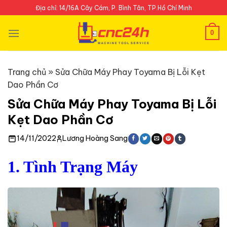
Skip
Địa chỉ: 14/16A Cây Cám, P. Bình Tân, TP.Hồ Chí Minh
to
content
0
Trang chủ
»
Sửa Chữa Máy Phay Toyama Bị Lỗi Kẹt
Dao Phần Cơ
Sửa Chữa Máy Phay Toyama Bị Lỗi
Kẹt Dao Phần Cơ
14/11/2022
Lương Hoàng Sang
1. Tình Trạng Máy