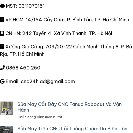
MST: 0311070151
VP HCM: 14/16A Cây Cám, P. Bình Tân, TP. Hồ Chí Minh
CN HN: 242 Tuyến 4, Xã Vĩnh Thanh, TP. Hà Nội
Xưởng Gia Công: 703/20-22 Cách Mạnh Tháng 8, P. Bà
Rịa, TP. Hồ Chí Minh
0868.460.260
Email: cnc24h.ad@gmail.com
Sửa Máy Cắt Dây CNC Fanuc Robocut Và Vận
Hành
ở
Chức năng bình luận bị tắt
Sửa
Máy
Sửa Máy Tiện CNC Lỗi Thắng Chậm Do Biến Tần
Cắt