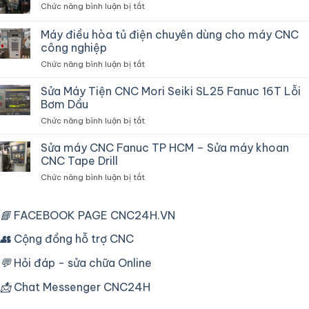
ở
Chức năng bình luận bị tắt
Dây
Sửa
CNC
Máy
Máy điều hòa tủ điện chuyên dùng cho máy CNC
Fanuc
Tiện
Robocut
công nghiệp
CNC
Và
ở
Chức năng bình luận bị tắt
Lỗi
Vận
Máy
Thắng
Hành
điều
Chậm
Sửa Máy Tiện CNC Mori Seiki SL25 Fanuc 16T Lỗi
hòa
Do
Bơm Dầu
tủ
Biến
ở
Chức năng bình luận bị tắt
điện
Tần
Sửa
chuyên
Máy
Sửa máy CNC Fanuc TP HCM – Sửa máy khoan
dùng
Tiện
cho
CNC Tape Drill
CNC
máy
ở
Chức năng bình luận bị tắt
Mori
CNC
Sửa
Seiki
công
máy
SL25
nghiệp
CNC
📘
FACEBOOK PAGE CNC24H.VN
Fanuc
Fanuc
16T
TP
👥
Cộng đồng hỗ trợ CNC
Lỗi
HCM
Bơm
–
Dầu
💬
Hỏi đáp - sửa chữa Online
Sửa
máy
📩
Chat Messenger CNC24H
khoan
CNC